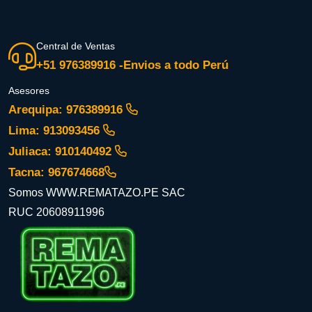
Central de Ventas
+51 976389916 -Envios a todo Perú
Asesores
Arequipa: 976389916
Lima: 913093456
Juliaca: 910140492
Tacna: 967674668
Somos WWW.REMATAZO.PE SAC
RUC 20608911996