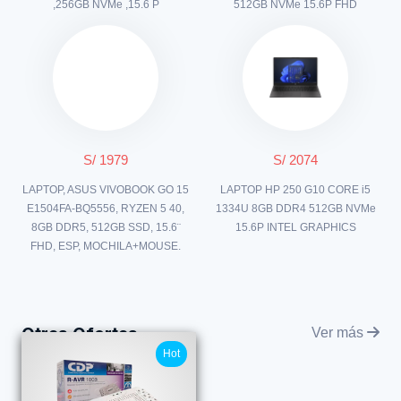
,256GB NVMe ,15.6 P
512GB NVMe 15.6P FHD
S/ 1979
S/ 2074
LAPTOP, ASUS VIVOBOOK GO 15
LAPTOP HP 250 G10 CORE i5
E1504FA-BQ5556, RYZEN 5 40,
1334U 8GB DDR4 512GB NVMe
8GB DDR5, 512GB SSD, 15.6¨
15.6P INTEL GRAPHICS
FHD, ESP, MOCHILA+MOUSE.
Otras Ofertas
Ver más
Hot