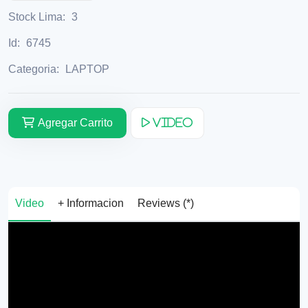
Stock Lima:
3
Id:
6745
Categoria:
LAPTOP
Agregar Carrito
Video
Video
+ Informacion
Reviews (*)