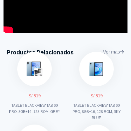
Productos Relacionados
Ver más
S/ 519
S/ 519
TABLET BLACKVIEW TAB 60
TABLET BLACKVIEW TAB 60
PRO, 8GB+16, 128 ROM, GREY
PRO, 8GB+16, 128 ROM, SKY
BLUE