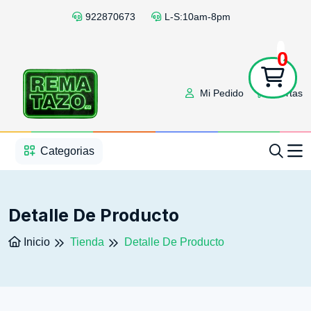
922870673
L-S:10am-8pm
0
Mi Pedido
Ofertas
1
2
3
4
5
5
Categorias
Detalle De Producto
Inicio
Tienda
Detalle De Producto