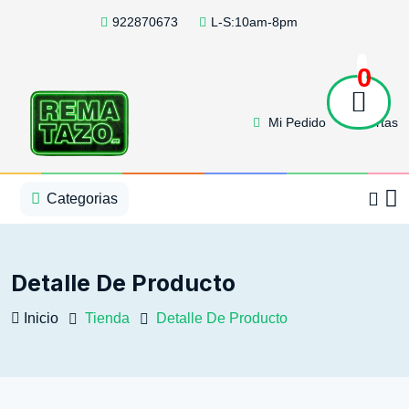
922870673
L-S:10am-8pm
0
Mi Pedido
Ofertas
1
2
3
4
5
5
Categorias
Detalle De Producto
Inicio
Tienda
Detalle De Producto