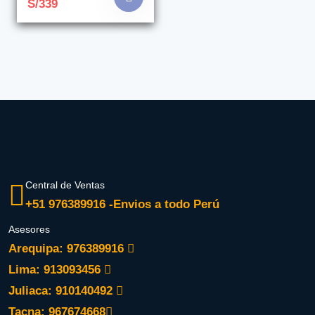
S/339
Central de Ventas
+51 976389916 -Envios a todo Perú
Asesores
Arequipa: 976389916
Lima: 913093456
Juliaca: 910140492
Tacna: 967674668