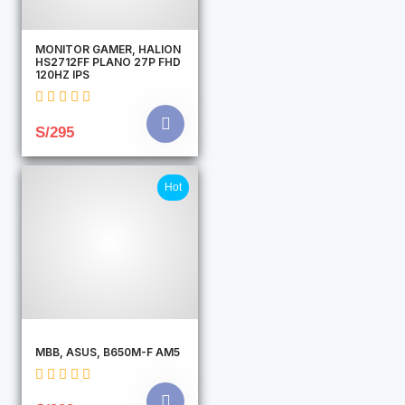
MONITOR GAMER, HALION
HS2712FF PLANO 27P FHD
120HZ IPS
S/295
Hot
MBB, ASUS, B650M-F AM5