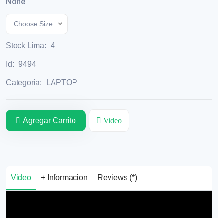
None
Choose Size
Stock Lima:
4
Id:
9494
Categoria:
LAPTOP
Agregar Carrito
Video
Video
+ Informacion
Reviews (*)