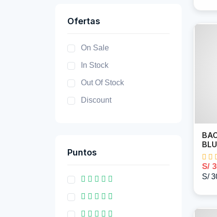
Ofertas
On Sale
In Stock
Out Of Stock
Discount
BAC
BL
Puntos
S/ 
S/ 3