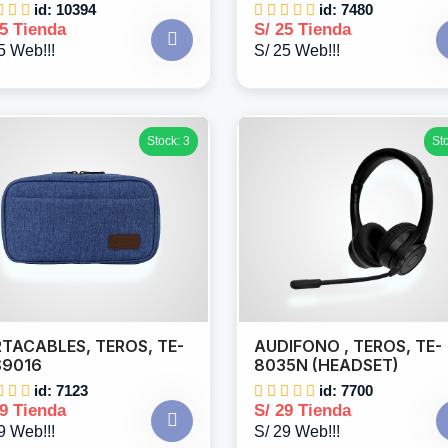
id: 10394
id: 7480
25 Tienda
S/ 25 Tienda
5 Web!!!
S/ 25 Web!!!
Stock: 3
St
TACABLES, TEROS, TE-
AUDIFONO , TEROS, TE-
S9016
8035N (HEADSET)
id: 7123
id: 7700
29 Tienda
S/ 29 Tienda
9 Web!!!
S/ 29 Web!!!