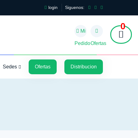
login
Siguenos:
0
Mi
Pedido
Ofertas
5
5
Sedes
Ofertas
Distribucion