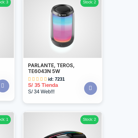
ock: 3
Stock: 2
PARLANTE, TEROS,
TE6043N 5W
id: 7231
S/ 35 Tienda
S/ 34 Web!!!
ock: 1
Stock: 2