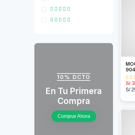
MOC
90
10% DCTO
S/ 
En Tu Primera
S/ 2
Compra
Comprar Ahora