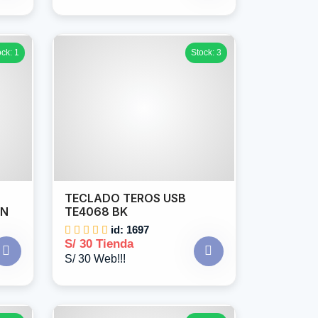
ock: 1
Stock: 3
TECLADO TEROS USB
2N
TE4068 BK
id: 1697
S/ 30 Tienda
S/ 30 Web!!!