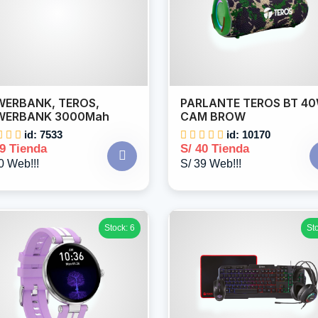
ERBANK, TEROS,
PARLANTE TEROS BT 4
WERBANK 3000Mah
CAM BROW
id: 7533
id: 10170
39 Tienda
S/ 40 Tienda
0 Web!!!
S/ 39 Web!!!
Stock: 6
St