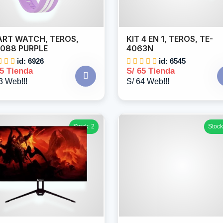
RT WATCH, TEROS,
KIT 4 EN 1, TEROS, TE-
088 PURPLE
4063N
id: 6926
id: 6545
45 Tienda
S/ 65 Tienda
3 Web!!!
S/ 64 Web!!!
Stock: 2
Stock