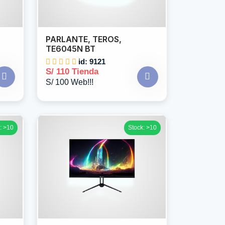
PARLANTE, TEROS,
TE6045N BT
id: 9121
S/ 110 Tienda
S/ 100 Web!!!
: >10
Stock: >10