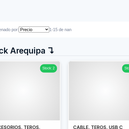
nado por:
1-15 de nan
ck Arequipa ↴
Stock: 2
St
ESORIOS, TEROS,
CABLE, TEROS, USB C