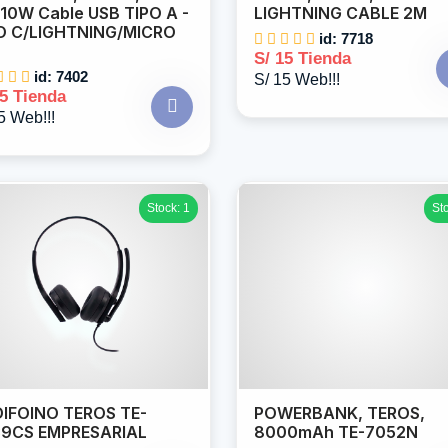
10W Cable USB TIPO A -
LIGHTNING CABLE 2M
O C/LIGHTNING/MICRO
id: 7718
B
S/ 15 Tienda
id: 7402
S/ 15 Web!!!
15 Tienda
5 Web!!!
Stock: 1
St
IFOINO TEROS TE-
POWERBANK, TEROS,
9CS EMPRESARIAL
8000mAh TE-7052N