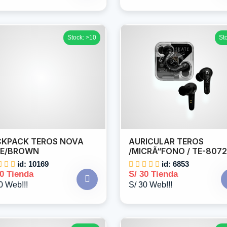
Stock: >10
St
KPACK TEROS NOVA
AURICULAR TEROS
UE/BROWN
/MICRÃ“FONO / TE-807
id: 10169
id: 6853
30 Tienda
S/ 30 Tienda
0 Web!!!
S/ 30 Web!!!