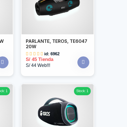
0W
PARLANTE, TEROS, TE6047
20W
id: 6962
S/ 45 Tienda
S/ 44 Web!!!
ock: 1
Stock: 1