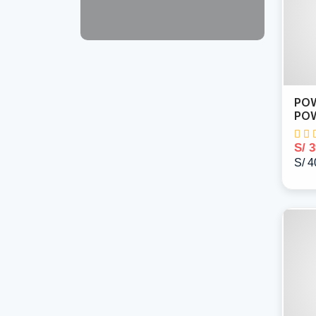
POW
PO
S/ 
S/ 4