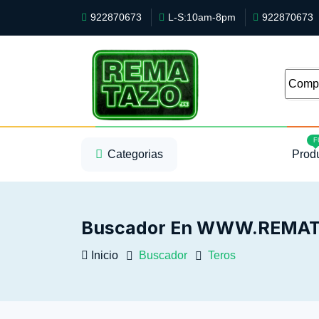
922870673
L-S:10am-8pm
922870673
1
2
3
F
Categorias
Prod
Buscador En WWW.REMATA
Inicio
Buscador
Teros