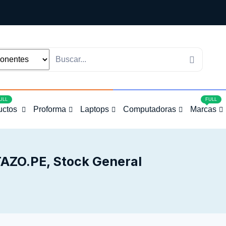
4
ULL
FULL
uctos
Proforma
Laptops
Computadoras
Marcas
ZO.PE, Stock General