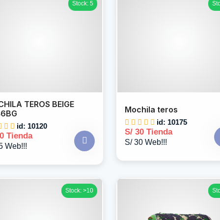
Stock: 5
St
HILA TEROS BEIGE
Mochila teros
46BG
id: 10175
id: 10120
S/ 30 Tienda
30 Tienda
S/ 30 Web!!!
5 Web!!!
Stock: >10
St