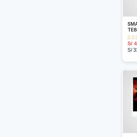
SMA
TE8
S/ 
S/ 3