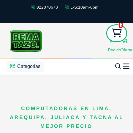
922870673
L-S:10am-8pm
0
Mi
Pedido
Oferta
1
2
3
4
5
5
Categorias
COMPUTADORAS EN LIMA,
AREQUIPA, JULIACA Y TACNA AL
MEJOR PRECIO