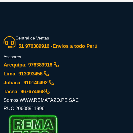
Central de Ventas
+51 976389916 -Envios a todo Perú
Asesores
Arequipa: 976389916
Lima: 913093456
Juliaca: 910140492
Tacna: 967674668
Somos WWW.REMATAZO.PE SAC
RUC 20608911996