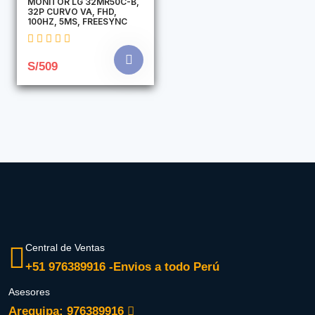
MONITOR LG 32MR50C-B,
32P CURVO VA, FHD,
100HZ, 5MS, FREESYNC
S/509
Central de Ventas
+51 976389916 -Envios a todo Perú
Asesores
Arequipa: 976389916