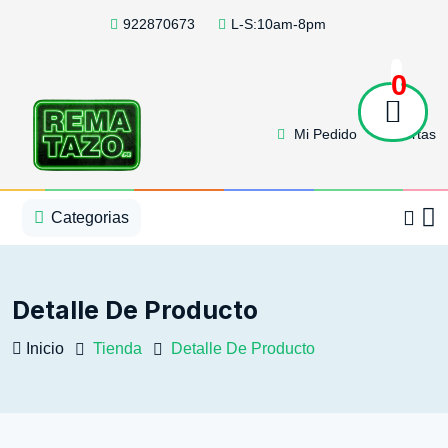
922870673
L-S:10am-8pm
0
Mi Pedido
Ofertas
1
2
3
4
5
5
Categorias
Detalle De Producto
Inicio
Tienda
Detalle De Producto