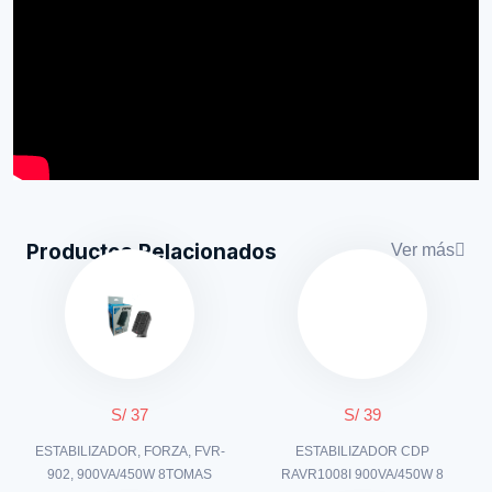
Productos Relacionados
Ver más
S/ 37
S/ 39
ESTABILIZADOR, FORZA, FVR-
ESTABILIZADOR CDP
902, 900VA/450W 8TOMAS
RAVR1008I 900VA/450W 8