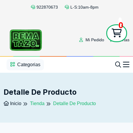
922870673
L-S:10am-8pm
0
Mi Pedido
Ofertas
1
2
3
4
5
5
Categorias
Detalle De Producto
Inicio
Tienda
Detalle De Producto