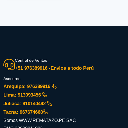
Central de Ventas
+51 976389916 -Envios a todo Perú
Asesores
Arequipa: 976389916
Lima: 913093456
Juliaca: 910140492
Tacna: 967674668
Somos WWW.REMATAZO.PE SAC