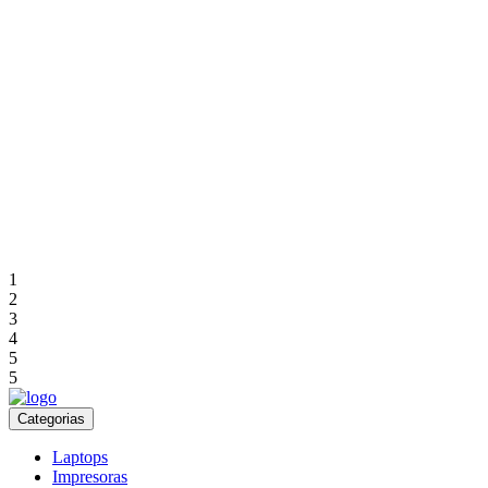
1
2
3
4
5
5
Categorias
Laptops
Impresoras