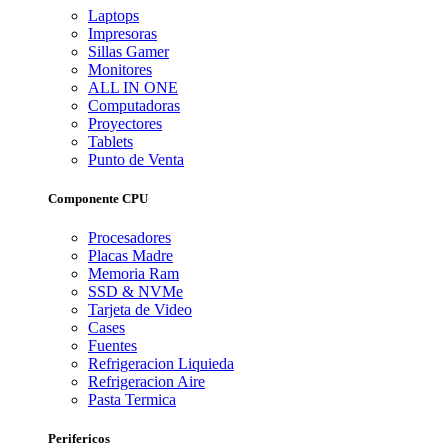
Laptops
Impresoras
Sillas Gamer
Monitores
ALL IN ONE
Computadoras
Proyectores
Tablets
Punto de Venta
Componente CPU
Procesadores
Placas Madre
Memoria Ram
SSD & NVMe
Tarjeta de Video
Cases
Fuentes
Refrigeracion Liquieda
Refrigeracion Aire
Pasta Termica
Perifericos