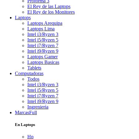
Proforma 3
El Rey de las Laptops
El Rey de los Monitores
Laptops
Laptops Arequipa
Laptops Lima
Intel i3/Ryzen 3
Intel i5/Ryzen 5
Intel i7/Ryzen 7
Intel i9/Ryzen 9
Laptops Gamer
Laptops Basicas
Tablets
Computadoras
Todos
Intel i3/Ryzen 3
Intel i5/Ryzen 5
Intel i7/Ryzen 7
Intel i9/Ryzen 9
Ingrenieria
Marcas
Full
En Laptops
Hp