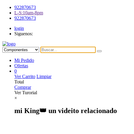
922870673
L-S:10am-8pm
922870673
login
Siguenos:
Mi Pedido
Ofertas
0
Ver Carrito
Limpiar
Total
Comprar
Ver Turorial
×
mi King👑 un videito relacionado