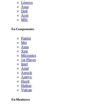
Lenovo
Asus
Dell
Acer
MSi
En Componentes
Patriot
Msi
Asus
Xpg
Micronics
1st Player
Intel
Amd
Asrock
Antryx
Havit
Halion
Vulcan
En Monitores