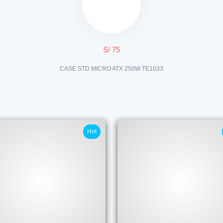
S/ 75
CASE STD MICRO ATX 250W TE1033
Hot