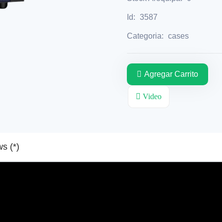
Id:
3587
Categoria:
cases
Agregar Carrito
Video
Reviews (*)