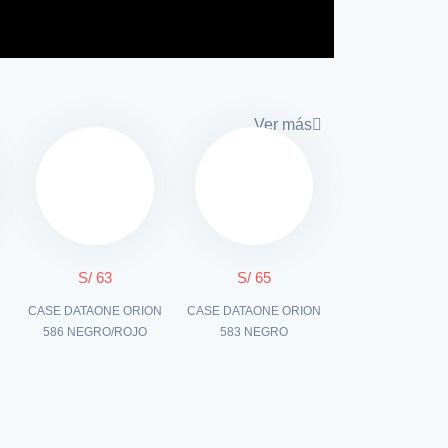
Ver más
S/ 63
S/ 65
CASE DATAONE ORION
CASE DATAONE ORION
586 NEGRO/ROJO
583 NEGRO