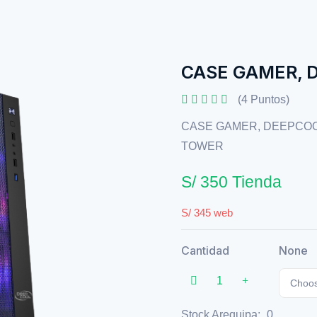
CASE GAMER, 
(4 Puntos)
CASE GAMER, DEEPCOOL
TOWER
S/ 350 Tienda
S/ 345 web
Cantidad
None
Choos
Stock Arequipa:
0