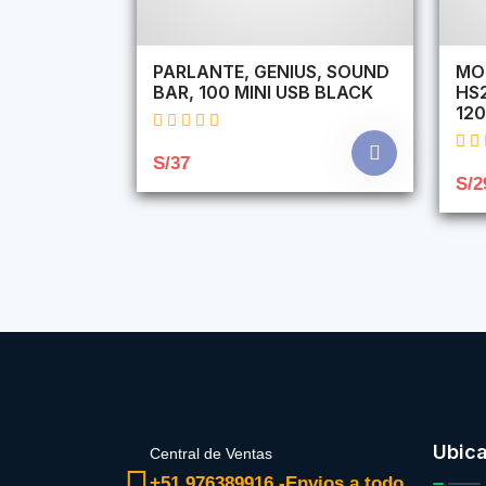
PARLANTE, GENIUS, SOUND
MO
BAR, 100 MINI USB BLACK
HS
120
S/37
S/2
Ubic
Central de Ventas
+51 976389916 -Envios a todo