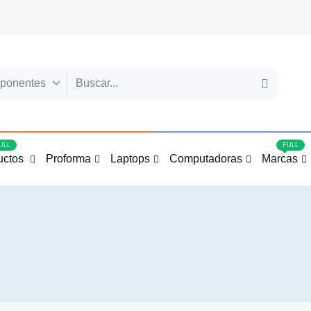
ponentes
4
ULL
FULL
uctos
Proforma
Laptops
Computadoras
Marcas