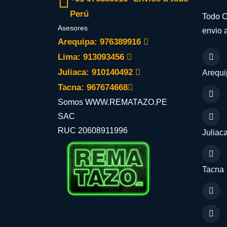
Perú
Todo C
Asesores
envio a
Arequipa: 976389916
Lima: 913093456
Juliaca: 910140492
Arequi
Tacna: 967674668
Somos WWW.REMATAZO.PE
SAC
RUC 20608911996
Juliac
Tacna