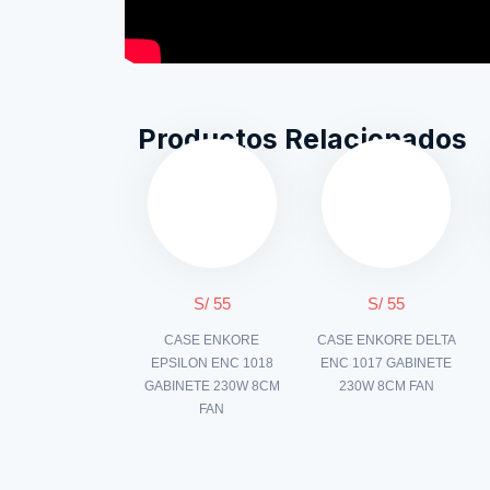
Productos Relacionados
S/ 55
S/ 55
CASE ENKORE
CASE ENKORE DELTA
EPSILON ENC 1018
ENC 1017 GABINETE
GABINETE 230W 8CM
230W 8CM FAN
FAN