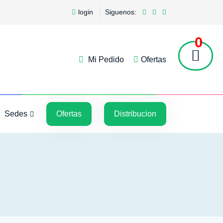
login
Siguenos:
0
Mi Pedido
Ofertas
5
5
Sedes
Ofertas
Distribucion