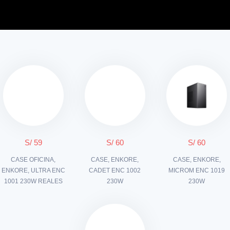
S/ 59
S/ 60
S/ 60
CASE OFICINA,
CASE, ENKORE,
CASE, ENKORE,
ENKORE, ULTRA ENC
CADET ENC 1002
MICROM ENC 1019
1001 230W REALES
230W
230W