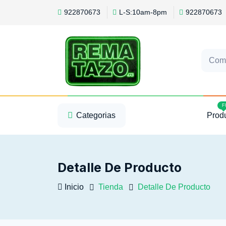
922870673
L-S:10am-8pm
922870673
Com
1
2
3
F
Categorias
Prod
Detalle De Producto
Inicio
Tienda
Detalle De Producto