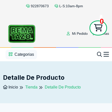
922870673
L-S:10am-8pm
0
Mi Pedido
Ofertas
1
2
3
4
5
5
Categorias
Detalle De Producto
Inicio
Tienda
Detalle De Producto