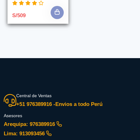
S/509
Central de Ventas
+51 976389916 -Envios a todo Perú
Asesores
Arequipa: 976389916
Lima: 913093456