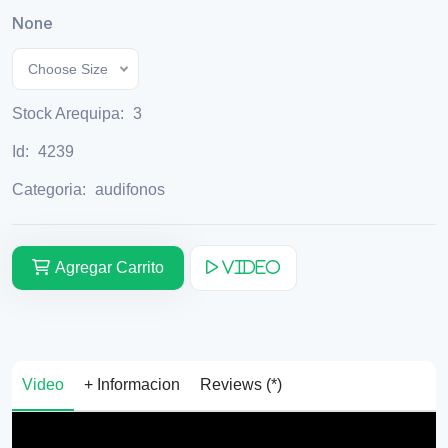
None
Choose Size
Stock Arequipa:
3
Id:
4239
Categoria:
audifonos
Agregar Carrito
Video
Video
+ Informacion
Reviews (*)