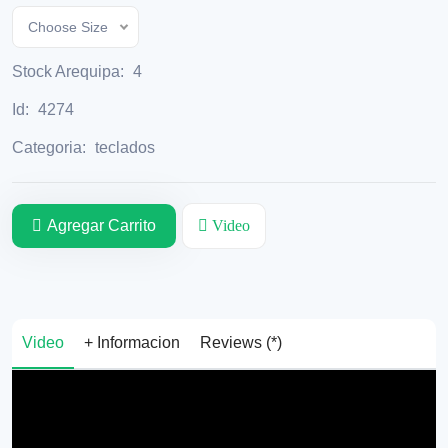
Choose Size
Stock Arequipa:
4
Id:
4274
Categoria:
teclados
Agregar Carrito
Video
Video
+ Informacion
Reviews (*)