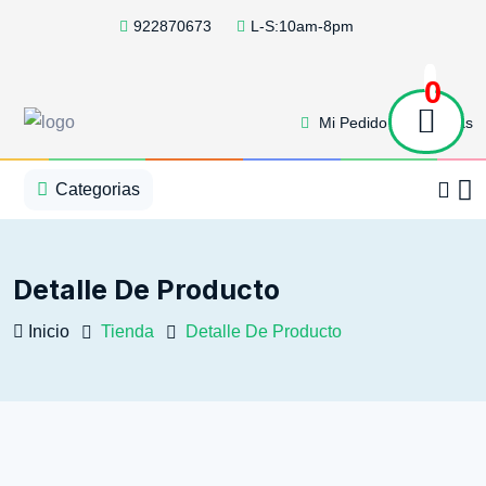
922870673
L-S:10am-8pm
0
Mi Pedido
Ofertas
1
2
3
4
5
5
Categorias
Detalle De Producto
Inicio
Tienda
Detalle De Producto