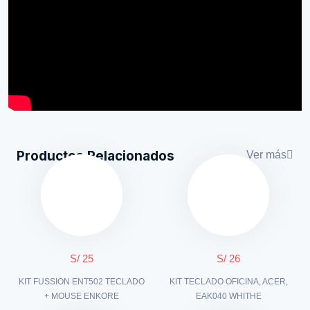
Productos Relacionados
Ver más
S/ 25
S/ 26
KIT FUSSION ENT502 TECLADO
KIT TECLADO OFICINA, ACER,
+ MOUSE ENKORE
EAK040 WHITHE