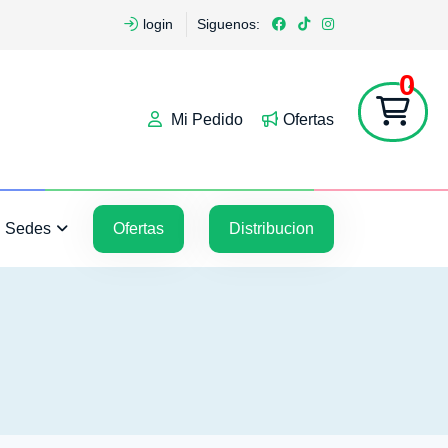
login
Siguenos:
0
Mi Pedido
Ofertas
5
5
Sedes
Ofertas
Distribucion