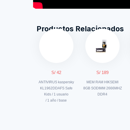
Productos Relacionados
S/ 42
S/ 189
ANTIVIRUS kaspersky
MEM RAM HIKSEMI
KL1962DDAFS Safe
8GB SODIMM 2666MHZ
Kids / 1 usuario
DDR4
/ 1 año / base