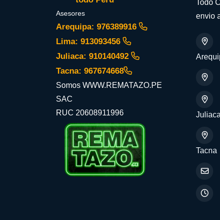
Todo C
Asesores
envio a
Arequipa: 976389916
Lima: 913093456
Juliaca: 910140492
Arequi
Tacna: 967674668
Somos WWW.REMATAZO.PE
SAC
RUC 20608911996
Juliac
Tacna