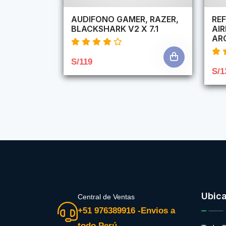
AUDIFONO GAMER, RAZER,
REF
BLACKSHARK V2 X 7.1
AI
AR
S/119
S/1
Ubic
Central de Ventas
+51 976389916 -Envios a
todo Perú