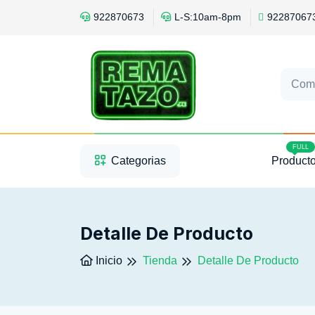
922870673
L-S:10am-8pm
92287067
Com
1
2
3
FULL
Categorias
Product
Detalle De Producto
Inicio
Tienda
Detalle De Producto