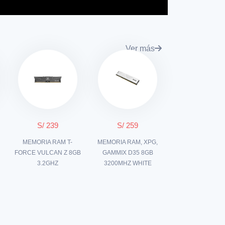
Ver más
S/ 239
S/ 259
MEMORIA RAM T-
MEMORIA RAM, XPG,
FORCE VULCAN Z 8GB
GAMMIX D35 8GB
3.2GHZ
3200MHZ WHITE