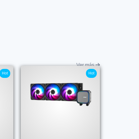
Ver más
Hot
Hot