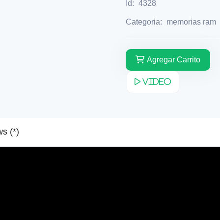
Id:
4328
Categoria:
memorias ram
Agregar Carrito
Video
Reviews (*)