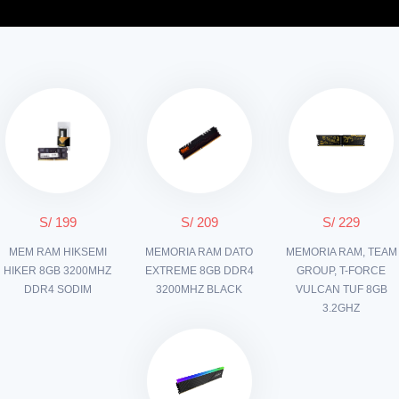
S/ 199
S/ 209
S/ 229
MEM RAM HIKSEMI
MEMORIA RAM DATO
MEMORIA RAM, TEAM
HIKER 8GB 3200MHZ
EXTREME 8GB DDR4
GROUP, T-FORCE
DDR4 SODIM
3200MHZ BLACK
VULCAN TUF 8GB
3.2GHZ