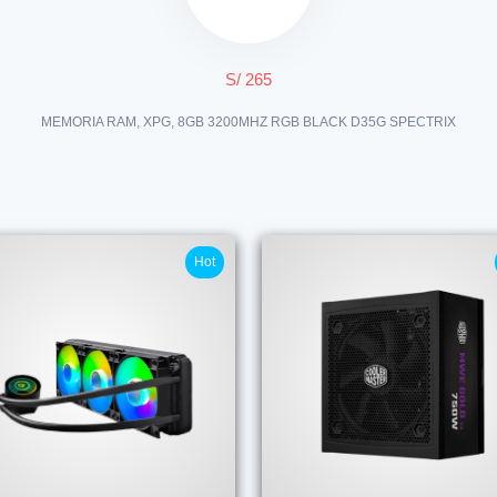
S/ 265
MEMORIA RAM, XPG, 8GB 3200MHZ RGB BLACK D35G SPECTRIX
Hot