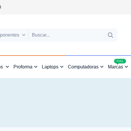
3
ponentes
4
FULL
os
Proforma
Laptops
Computadoras
Marcas