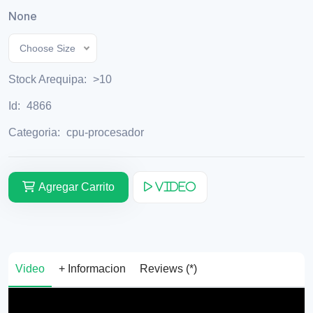
None
Choose Size
Stock Arequipa:
>10
Id:
4866
Categoria:
cpu-procesador
Agregar Carrito
Video
Video
+ Informacion
Reviews (*)