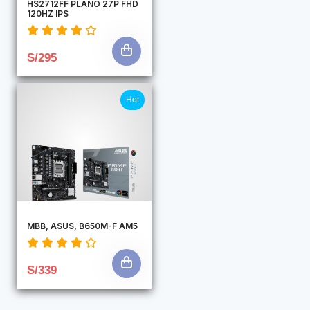
HS2712FF PLANO 27P FHD
120HZ IPS
S/295
Hot
MBB, ASUS, B650M-F AM5
S/339