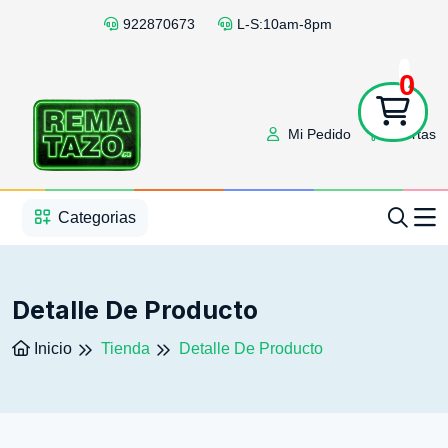
922870673
L-S:10am-8pm
0
Mi Pedido
Ofertas
1
2
3
4
5
5
Categorias
Detalle De Producto
Inicio
Tienda
Detalle De Producto