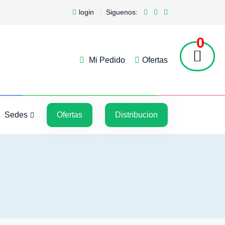
login
Siguenos:
0
Mi Pedido
Ofertas
5
5
Sedes
Ofertas
Distribucion