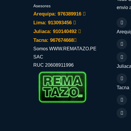
Asesores
envio a
Arequipa: 976389916
Lima: 913093456
Juliaca: 910140492
Arequi
Tacna: 967674668
Somos WWW.REMATAZO.PE
SAC
RUC 20608911996
Juliac
Tacna