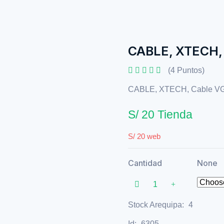
CABLE, XTECH,
(4 Puntos)
CABLE, XTECH, Cable VG
S/ 20 Tienda
S/ 20 web
Cantidad
None
Stock Arequipa:
4
Id:
6305