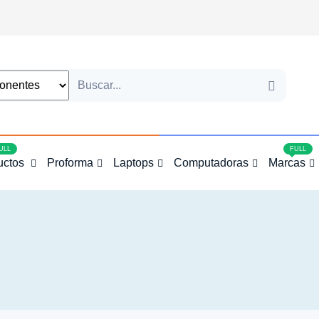
4
ULL
FULL
uctos
Proforma
Laptops
Computadoras
Marcas