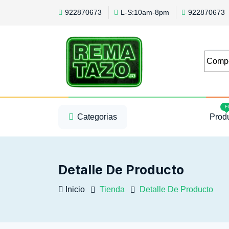
922870673
L-S:10am-8pm
922870673
1
2
3
F
Categorias
Prod
Detalle De Producto
Inicio
Tienda
Detalle De Producto