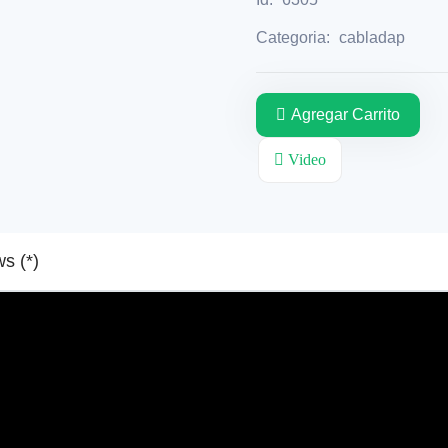
Categoria:
cabladap
Agregar Carrito
Video
Reviews (*)