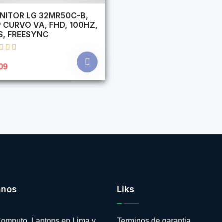
NITOR LG 32MR50C-B,
 CURVO VA, FHD, 100HZ,
S, FREESYNC
09
anos
Liks
omputo, Laptops en Lima y
Terminos de garantia