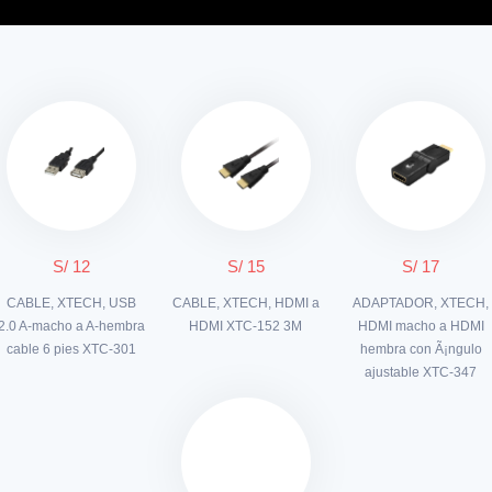
S/ 12
S/ 15
S/ 17
CABLE, XTECH, USB
CABLE, XTECH, HDMI a
ADAPTADOR, XTECH,
2.0 A-macho a A-hembra
HDMI XTC-152 3M
HDMI macho a HDMI
cable 6 pies XTC-301
hembra con Ã¡ngulo
ajustable XTC-347