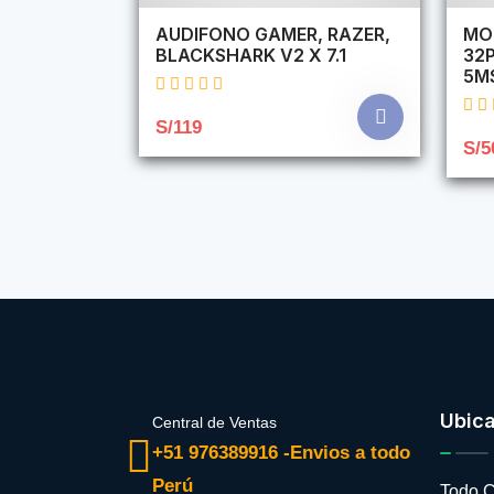
AUDIFONO GAMER, RAZER,
MO
BLACKSHARK V2 X 7.1
32P
5M
S/119
S/5
Ubic
Central de Ventas
+51 976389916 -Envios a todo
Perú
Todo C