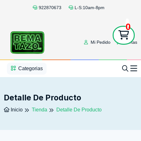
922870673
L-S:10am-8pm
0
Mi Pedido
Ofertas
1
2
3
4
5
5
Categorias
Detalle De Producto
Inicio
Tienda
Detalle De Producto