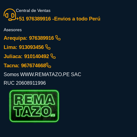
Central de Ventas
+51 976389916 -Envios a todo Perú
Asesores
Arequipa: 976389916
Lima: 913093456
Juliaca: 910140492
Tacna: 967674668
Somos WWW.REMATAZO.PE SAC
RUC 20608911996