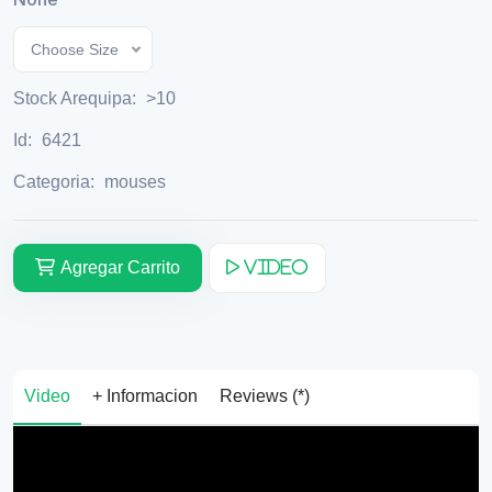
Choose Size
Stock Arequipa:
>10
Id:
6421
Categoria:
mouses
Agregar Carrito
Video
Video
+ Informacion
Reviews (*)