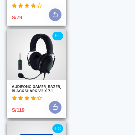
S/79
Hot
AUDIFONO GAMER, RAZER,
BLACKSHARK V2 X 7.1
S/119
Hot