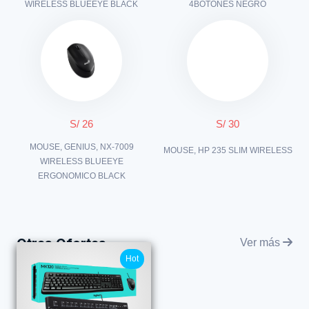
WIRELESS BLUEEYE BLACK
4BOTONES NEGRO
S/ 26
S/ 30
MOUSE, GENIUS, NX-7009
MOUSE, HP 235 SLIM WIRELESS
WIRELESS BLUEEYE
ERGONOMICO BLACK
Otras Ofertas
Ver más
Hot