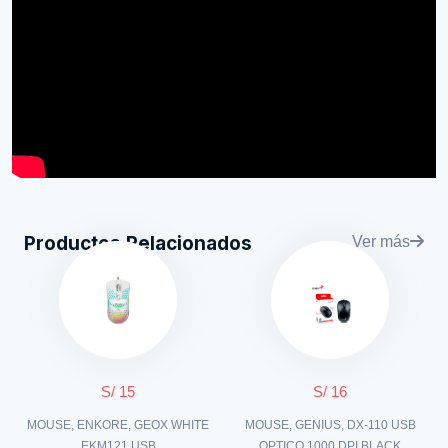
Productos Relacionados
Ver más
S/ 15
S/ 16
MOUSE, ENKORE, GEOX WHITE
MOUSE, GENIUS, DX-110 USB
EKM121 USB
OPTICO 1000 DPI BLACK