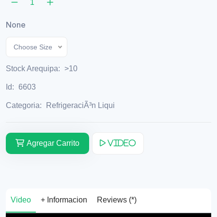
None
Choose Size
Stock Arequipa:
>10
Id:
6603
Categoria:
RefrigeraciÃ³n Liqui
Agregar Carrito
Video
Video
+ Informacion
Reviews (*)