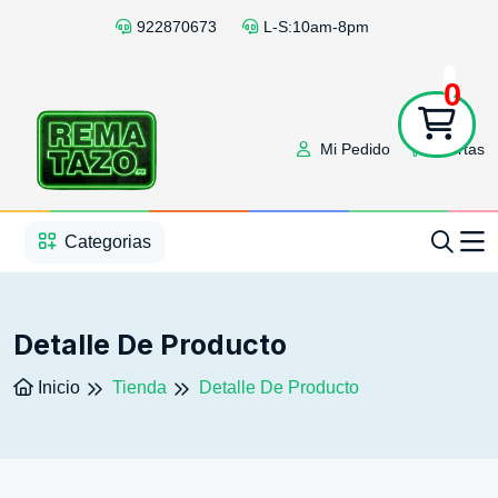
922870673
L-S:10am-8pm
0
Mi Pedido
Ofertas
1
2
3
4
5
5
Categorias
Detalle De Producto
Inicio
Tienda
Detalle De Producto