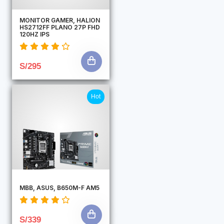
MONITOR GAMER, HALION
HS2712FF PLANO 27P FHD
120HZ IPS
S/295
Hot
MBB, ASUS, B650M-F AM5
S/339