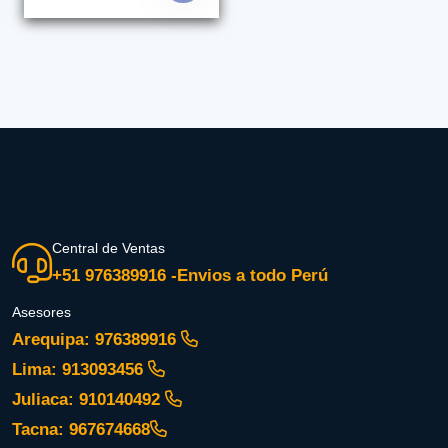
Central de Ventas
+51 976389916 -Envios a todo Perú
Asesores
Arequipa: 976389916
Lima: 913093456
Juliaca: 910140492
Tacna: 967674668