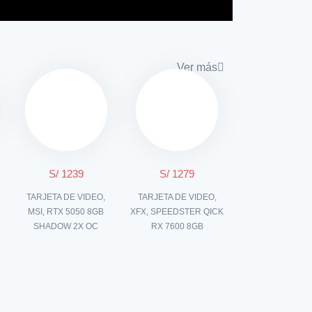
Ver más
S/ 1239
S/ 1279
TARJETA DE VIDEO,
TARJETA DE VIDEO,
MSI, RTX 5050 8GB
XFX, SPEEDSTER QICK
SHADOW 2X OC
RX 7600 8GB