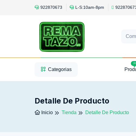
922870673
L-S:10am-8pm
92287067
Com
1
2
3
F
Categorias
Prod
Detalle De Producto
Inicio
Tienda
Detalle De Producto