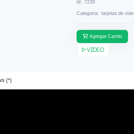
Id:
7230
Categoria:
tarjetas de vid
Agregar Carrito
Video
Reviews (*)