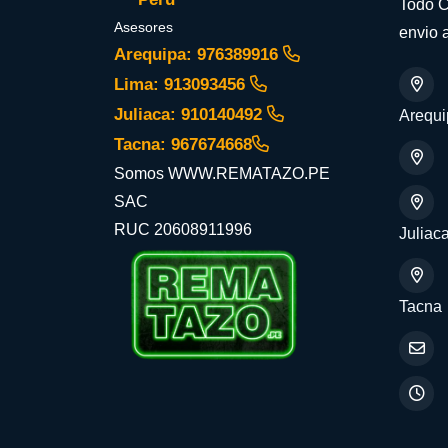
Todo C
Asesores
envio a
Arequipa: 976389916
Lima: 913093456
Juliaca: 910140492
Arequi
Tacna: 967674668
Somos WWW.REMATAZO.PE
SAC
RUC 20608911996
Juliac
Tacna