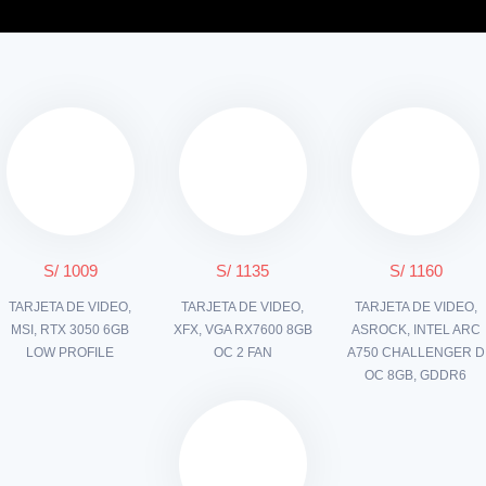
S/ 1009
S/ 1135
S/ 1160
TARJETA DE VIDEO,
TARJETA DE VIDEO,
TARJETA DE VIDEO,
MSI, RTX 3050 6GB
XFX, VGA RX7600 8GB
ASROCK, INTEL ARC
LOW PROFILE
OC 2 FAN
A750 CHALLENGER D
OC 8GB, GDDR6