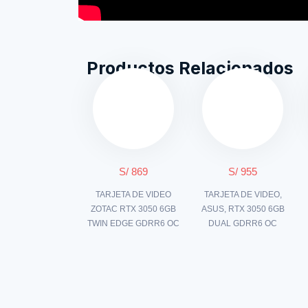
Productos Relacionados
S/ 869
S/ 955
TARJETA DE VIDEO
TARJETA DE VIDEO,
ZOTAC RTX 3050 6GB
ASUS, RTX 3050 6GB
TWIN EDGE GDRR6 OC
DUAL GDRR6 OC