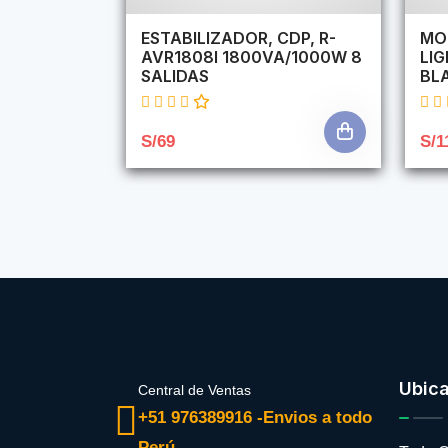
ESTABILIZADOR, CDP, R-
MO
AVR1808I 1800VA/1000W 8
LI
SALIDAS
BL
S/69
S/1
Ubic
Central de Ventas
+51 976389916 -Envios a todo
Perú