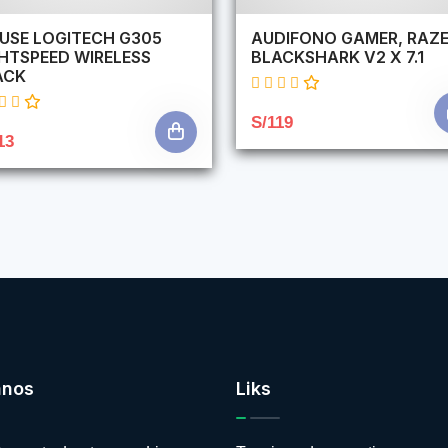
USE LOGITECH G305
AUDIFONO GAMER, RAZE
GHTSPEED WIRELESS
BLACKSHARK V2 X 7.1
ACK
S/119
13
anos
Liks