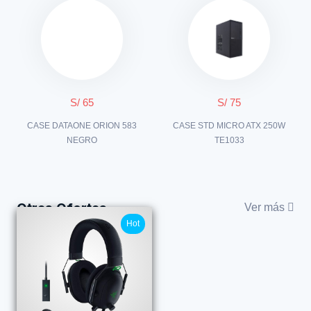
S/ 65
S/ 75
CASE DATAONE ORION 583
CASE STD MICRO ATX 250W
NEGRO
TE1033
Otras Ofertas
Ver más
Hot