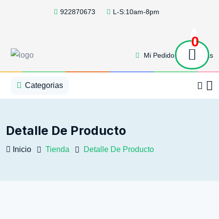
922870673
L-S:10am-8pm
0
Mi Pedido
Ofertas
1
2
3
4
5
5
Categorias
Detalle De Producto
Inicio
Tienda
Detalle De Producto