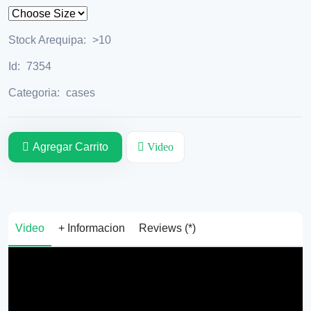
Stock Arequipa:
>10
Id:
7354
Categoria:
cases
Agregar Carrito
Video
Video
+ Informacion
Reviews (*)