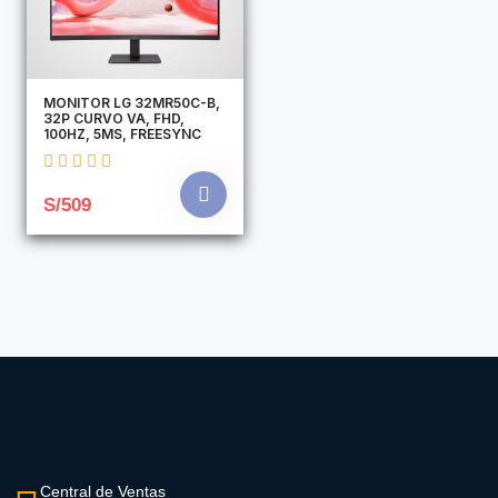
MONITOR LG 32MR50C-B,
32P CURVO VA, FHD,
100HZ, 5MS, FREESYNC
S/509
Central de Ventas