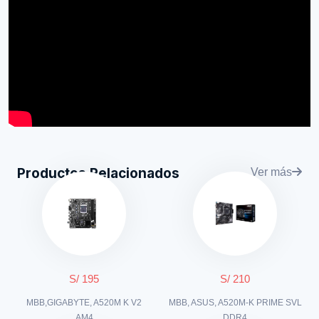
Productos Relacionados
Ver más
S/ 195
S/ 210
MBB,GIGABYTE, A520M K V2
MBB, ASUS, A520M-K PRIME SVL
AM4
DDR4