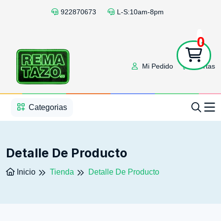
922870673
L-S:10am-8pm
0
Mi Pedido
Ofertas
1
2
3
4
5
5
Categorias
Detalle De Producto
Inicio
Tienda
Detalle De Producto