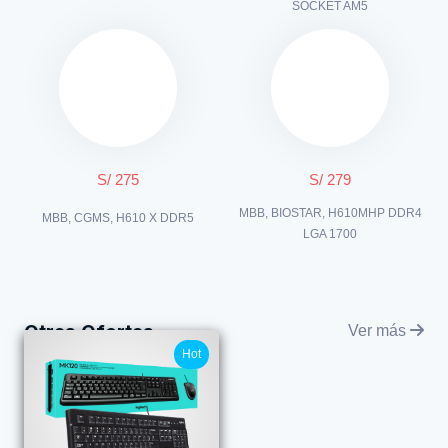
SOCKET AM5
S/ 275
S/ 279
MBB, BIOSTAR, H610MHP DDR4
MBB, CGMS, H610 X DDR5
LGA 1700
Otras Ofertas
Ver más
Hot