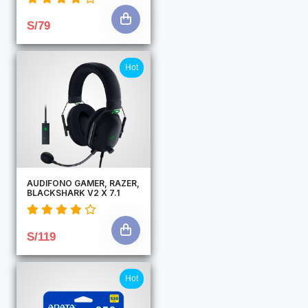
S/79
Hot
AUDIFONO GAMER, RAZER,
BLACKSHARK V2 X 7.1
S/119
Hot