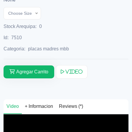
Choose Size
Stock Arequipa:
0
Id:
7510
Categoria:
placas madres mbb
Agregar Carrito
Video
Video
+ Informacion
Reviews (*)