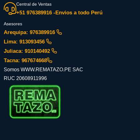
Central de Ventas
+51 976389916 -Envios a todo Perú
Asesores
Arequipa: 976389916
Lima: 913093456
Juliaca: 910140492
Tacna: 967674668
Somos WWW.REMATAZO.PE SAC
RUC 20608911996