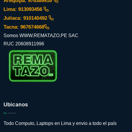
Arequipa: 976389916
Lima: 913093456
Juliaca: 910140492
Tacna: 967674668
Somos WWW.REMATAZO.PE SAC
RUC 20608911996
Ubicanos
Todo Computo, Laptops en Lima y envio a todo el país