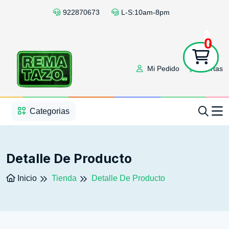
922870673
L-S:10am-8pm
0
Mi Pedido
Ofertas
1
2
3
4
5
5
Categorias
Detalle De Producto
Inicio
Tienda
Detalle De Producto