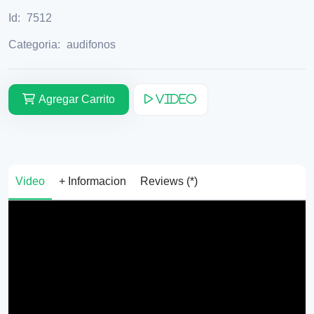
Id:
7512
Categoria:
audifonos
Agregar Carrito
Video
Video
+ Informacion
Reviews (*)