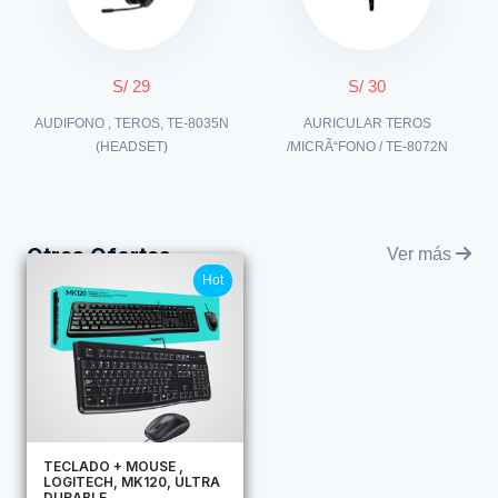
S/ 29
S/ 30
AUDIFONO , TEROS, TE-8035N
AURICULAR TEROS
(HEADSET)
/MICRÃ“FONO / TE-8072N
Otras Ofertas
Ver más
Hot
TECLADO + MOUSE ,
LOGITECH, MK120, ULTRA
DURABLE