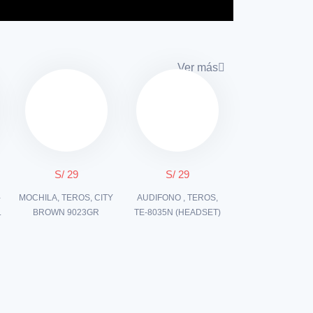
Ver más
S/ 29
S/ 29
-
MOCHILA, TEROS, CITY
AUDIFONO , TEROS,
L
BROWN 9023GR
TE-8035N (HEADSET)