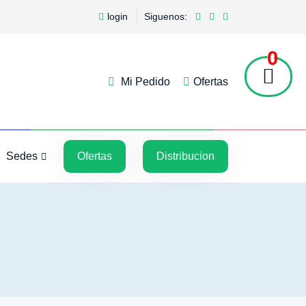
login
Siguenos:
0
Mi Pedido
Ofertas
5
5
Sedes
Ofertas
Distribucion