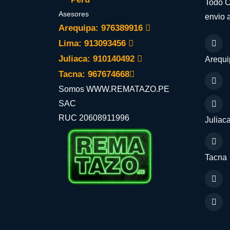
Todo C
Asesores
envio a
Arequipa: 976389916
Lima: 913093456
Juliaca: 910140492
Arequi
Tacna: 967674668
Somos WWW.REMATAZO.PE
SAC
RUC 20608911996
Juliac
Tacna