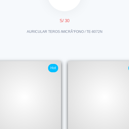
S/ 30
AURICULAR TEROS /MICRÃ“FONO / TE-8072N
Hot