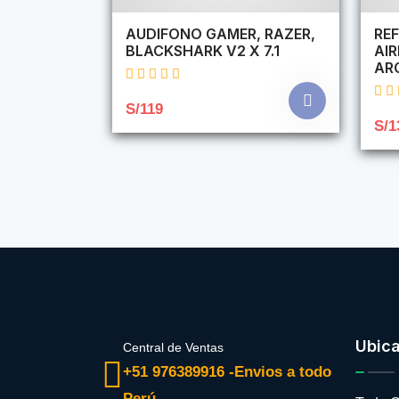
AUDIFONO GAMER, RAZER,
REF
BLACKSHARK V2 X 7.1
AI
AR
S/119
S/1
Ubic
Central de Ventas
+51 976389916 -Envios a todo
Perú