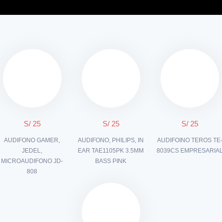
S/ 25
S/ 25
S/ 25
AUDIFONO GAMER,
AUDIFONO, PHILIPS, IN
AUDIFOINO TEROS TE
JEDEL,
EAR TAE1105PK 3.5MM
8039CS EMPRESARIA
MICROAUDIFONO JD-
BASS PINK
808