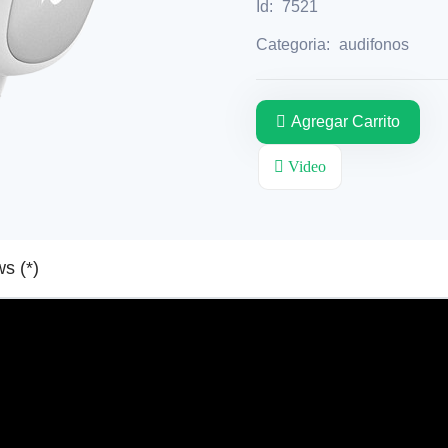
Id:
7521
Categoria:
audifonos
Agregar Carrito
Video
Reviews (*)