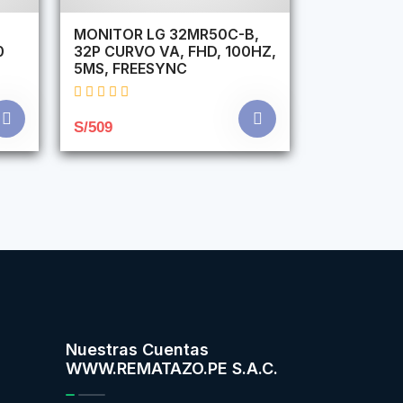
,
MONITOR LG 32MR50C-B,
0
32P CURVO VA, FHD, 100HZ,
5MS, FREESYNC
S/509
Nuestras Cuentas
WWW.REMATAZO.PE S.A.C.