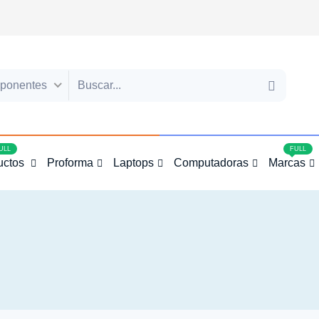
ponentes
4
ULL
FULL
uctos
Proforma
Laptops
Computadoras
Marcas