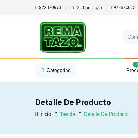
922870673
L-S:10am-8pm
922870673
Com
1
2
3
F
Categorias
Prod
Detalle De Producto
Inicio
Tienda
Detalle De Producto