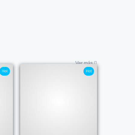
Ver más
Hot
Hot