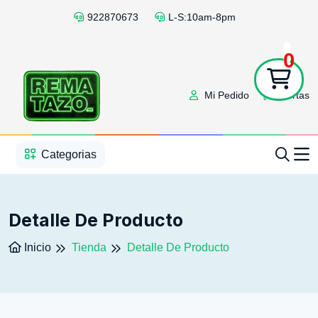
922870673
L-S:10am-8pm
0
Mi Pedido
Ofertas
1
2
3
4
5
5
Categorias
Detalle De Producto
Inicio
Tienda
Detalle De Producto