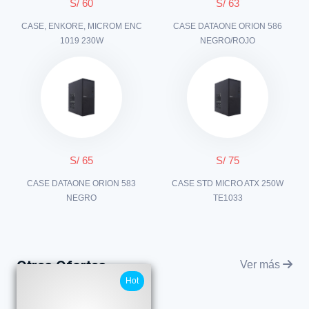
S/ 60
S/ 63
CASE, ENKORE, MICROM ENC
CASE DATAONE ORION 586
1019 230W
NEGRO/ROJO
S/ 65
S/ 75
CASE DATAONE ORION 583
CASE STD MICRO ATX 250W
NEGRO
TE1033
Otras Ofertas
Ver más
Hot