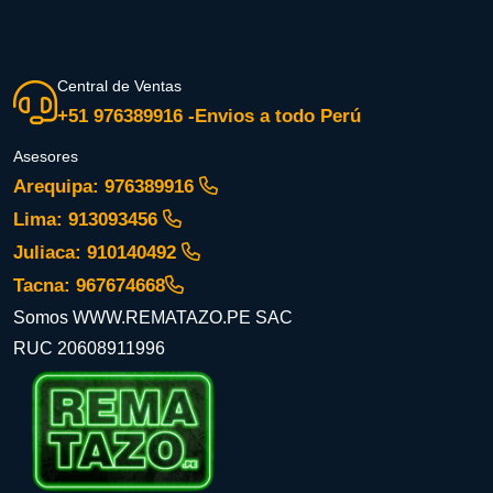
Central de Ventas
+51 976389916 -Envios a todo Perú
Asesores
Arequipa: 976389916
Lima: 913093456
Juliaca: 910140492
Tacna: 967674668
Somos WWW.REMATAZO.PE SAC
RUC 20608911996