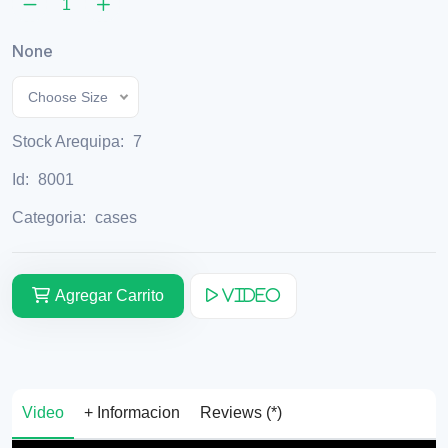
None
Choose Size
Stock Arequipa:
7
Id:
8001
Categoria:
cases
Agregar Carrito
Video
Video
+ Informacion
Reviews (*)