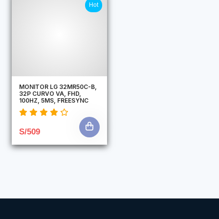
Hot
MONITOR LG 32MR50C-B,
32P CURVO VA, FHD,
100HZ, 5MS, FREESYNC
S/509