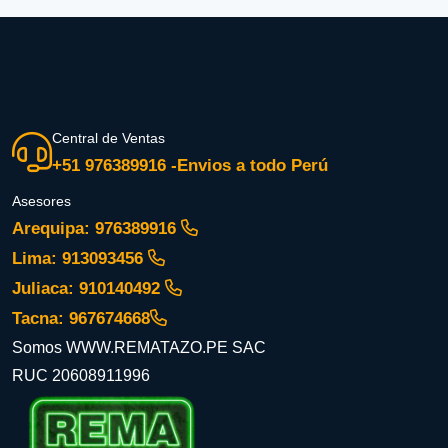
Central de Ventas
+51 976389916 -Envios a todo Perú
Asesores
Arequipa: 976389916
Lima: 913093456
Juliaca: 910140492
Tacna: 967674668
Somos WWW.REMATAZO.PE SAC
RUC 20608911996