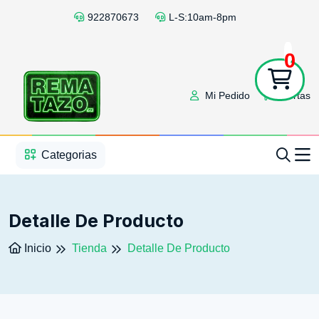
922870673
L-S:10am-8pm
0
Mi Pedido
Ofertas
1
2
3
4
5
5
Categorias
Detalle De Producto
Inicio
Tienda
Detalle De Producto