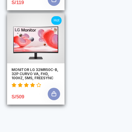
S/119
Hot
MONITOR LG 32MR50C-B,
32P CURVO VA, FHD,
100HZ, 5MS, FREESYNC
S/509