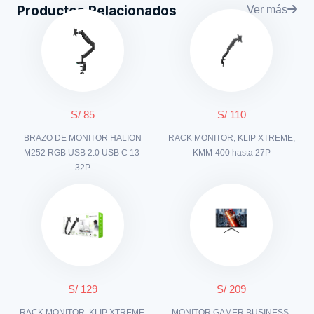
Productos Relacionados
Ver más
S/ 85
S/ 110
BRAZO DE MONITOR HALION
RACK MONITOR, KLIP XTREME,
M252 RGB USB 2.0 USB C 13-
KMM-400 hasta 27P
32P
S/ 129
S/ 209
RACK MONITOR, KLIP XTREME,
MONITOR GAMER BUSINESS,