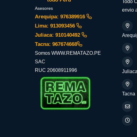
Todo C
Asesores
envio a
Arequipa: 976389916
Lima: 913093456
Juliaca: 910140492
Arequi
Tacna: 967674668
Somos WWW.REMATAZO.PE
SAC
RUC 20608911996
Juliac
Tacna