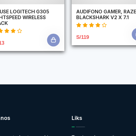
USE LOGITECH G305
AUDIFONO GAMER, RAZE
GHTSPEED WIRELESS
BLACKSHARK V2 X 7.1
ACK
S/119
13
anos
Liks