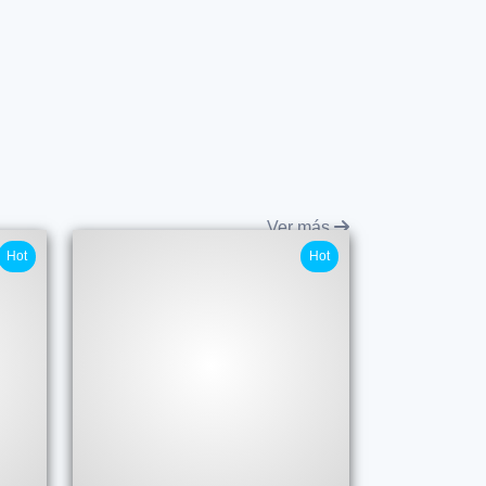
Ver más
Hot
Hot