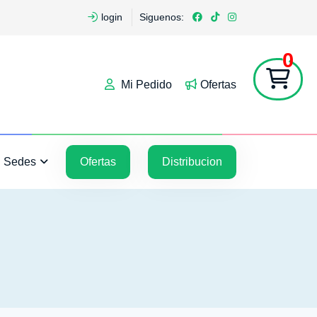
login
Siguenos:
0
Mi Pedido
Ofertas
5
5
Sedes
Ofertas
Distribucion