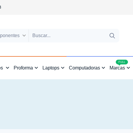
3
ponentes
4
FULL
os
Proforma
Laptops
Computadoras
Marcas