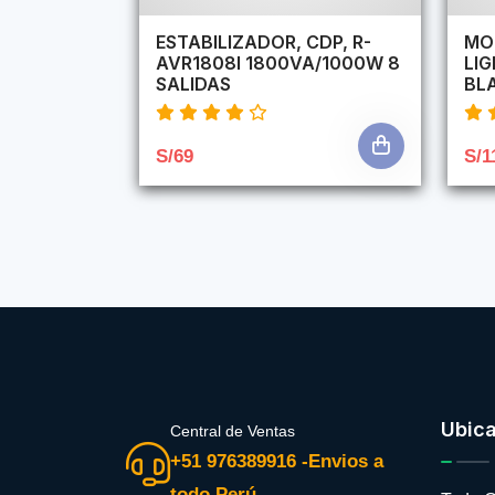
ESTABILIZADOR, CDP, R-
MO
AVR1808I 1800VA/1000W 8
LI
SALIDAS
BL
S/69
S/1
Ubic
Central de Ventas
+51 976389916 -Envios a
todo Perú