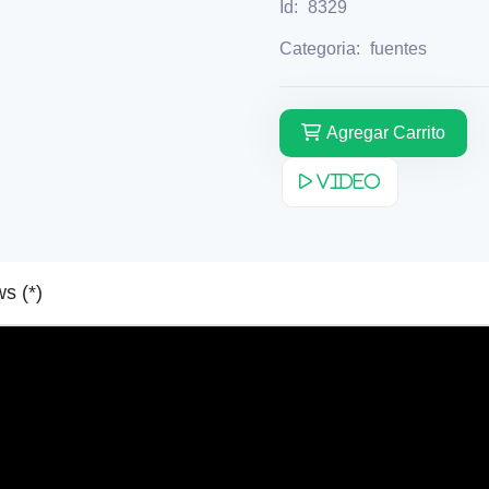
Id:
8329
Categoria:
fuentes
Agregar Carrito
Video
Reviews (*)