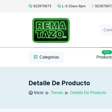
922870673
L-S:10am-8pm
92287067
Com
1
2
3
FULL
Categorias
Product
Detalle De Producto
Inicio
Tienda
Detalle De Producto