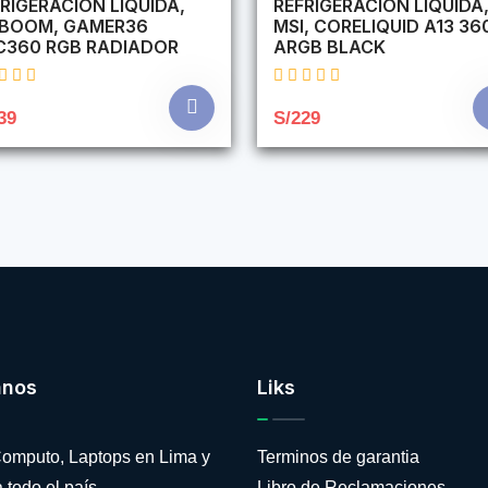
RIGERACION LIQUIDA,
REFRIGERACION LIQUIDA
RBOOM, GAMER36
MSI, CORELIQUID A13 36
C360 RGB RADIADOR
ARGB BLACK
39
S/229
anos
Liks
omputo, Laptops en Lima y
Terminos de garantia
 todo el país
Libro de Reclamaciones