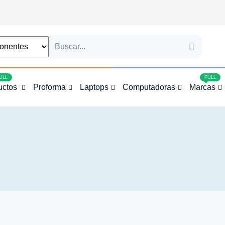
4
ULL
FULL
uctos
Proforma
Laptops
Computadoras
Marcas