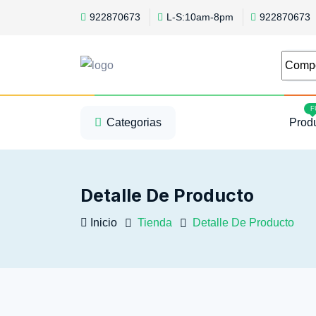
922870673
L-S:10am-8pm
922870673
1
2
3
F
Categorias
Prod
Detalle De Producto
Inicio
Tienda
Detalle De Producto