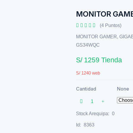
MONITOR GAME
(4 Puntos)
MONITOR GAMER, GIGAB
GS34WQC
S/ 1259 Tienda
S/ 1240 web
Cantidad
None
Stock Arequipa:
0
Id:
8363