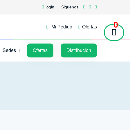
login
Siguenos:
0
Mi Pedido
Ofertas
5
5
Sedes
Ofertas
Distribucion