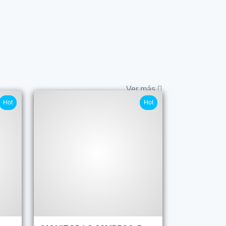
Ver más
Hot
Hot