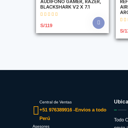
AUDIFONO GAMER, RAZER,
REF
BLACKSHARK V2 X 7.1
AI
AR
S/119
S/1
Ubic
Central de Ventas
+51 976389916 -Envios a todo
Perú
Todo C
Asesores
envio a