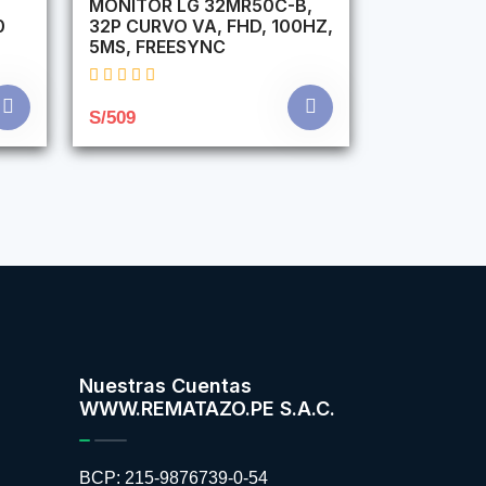
,
MONITOR LG 32MR50C-B,
0
32P CURVO VA, FHD, 100HZ,
5MS, FREESYNC
S/509
Nuestras Cuentas
WWW.REMATAZO.PE S.A.C.
BCP: 215-9876739-0-54