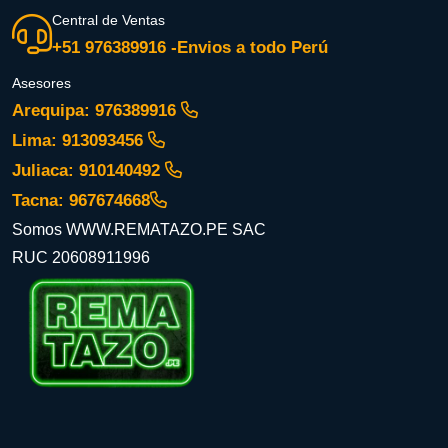
Central de Ventas
+51 976389916 -Envios a todo Perú
Asesores
Arequipa: 976389916
Lima: 913093456
Juliaca: 910140492
Tacna: 967674668
Somos WWW.REMATAZO.PE SAC
RUC 20608911996