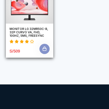
MONITOR LG 32MR50C-B,
32P CURVO VA, FHD,
100HZ, 5MS, FREESYNC
S/509