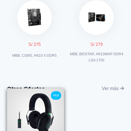
S/ 275
S/ 279
MBB, BIOSTAR, H610MHP DDR4
MBB, CGMS, H610 X DDR5
LGA 1700
Otras Ofertas
Ver más
Hot