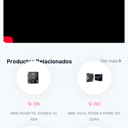
Productos Relacionados
Ver más
S/ 195
S/ 210
MBB,GIGABYTE, A520M K V2
MBB, ASUS, A520M-K PRIME SVL
AM4
DDR4