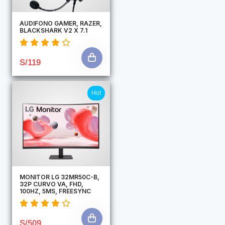
AUDIFONO GAMER, RAZER,
BLACKSHARK V2 X 7.1
S/119
Hot
MONITOR LG 32MR50C-B,
32P CURVO VA, FHD,
100HZ, 5MS, FREESYNC
S/509