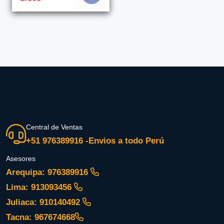
Central de Ventas
+51 976389916 -Envios a todo Perú
Asesores
Arequipa: 976389916
Lima: 913093456
Juliaca: 910140492
Tacna: 967674668