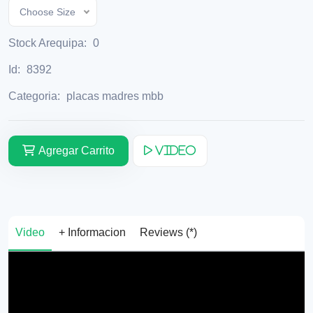
Choose Size
Stock Arequipa:
0
Id:
8392
Categoria:
placas madres mbb
Agregar Carrito
Video
Video
+ Informacion
Reviews (*)