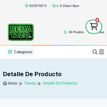
922870673
L-S:10am-8pm
0
Mi Pedido
Ofertas
1
2
3
4
5
5
Categorias
Detalle De Producto
Inicio
Tienda
Detalle De Producto