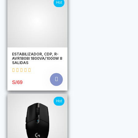
Hot
ESTABILIZADOR, CDP, R-
AVR1808I 1800VA/1000W 8
SALIDAS
S/69
Hot