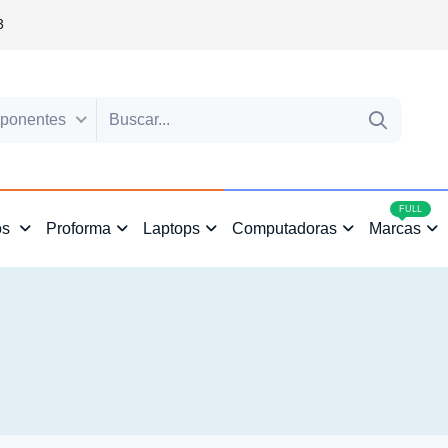
3
ponentes
4
FULL
os
Proforma
Laptops
Computadoras
Marcas