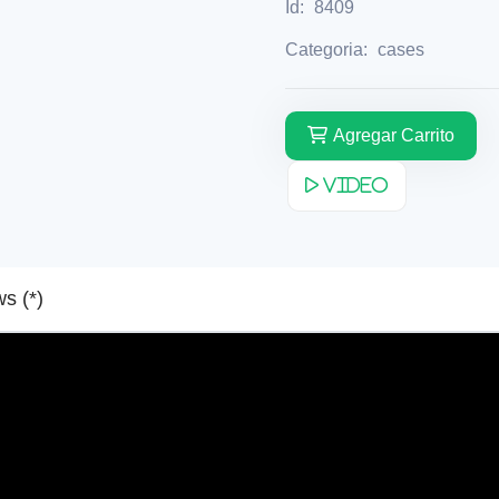
Id:
8409
Categoria:
cases
Agregar Carrito
Video
Reviews (*)