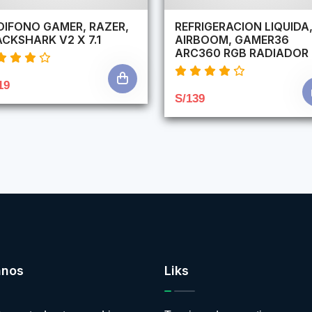
DIFONO GAMER, RAZER,
REFRIGERACION LIQUIDA
CKSHARK V2 X 7.1
AIRBOOM, GAMER36
ARC360 RGB RADIADOR
19
S/139
anos
Liks