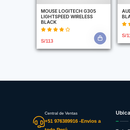
MOUSE LOGITECH G305
AU
LIGHTSPEED WIRELESS
BLA
BLACK
S/1
S/113
Ubic
Central de Ventas
+51 976389916 -Envios a
todo Perú