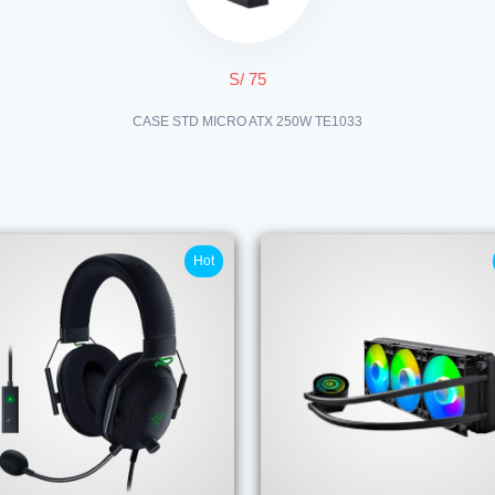
S/ 75
CASE STD MICRO ATX 250W TE1033
Hot