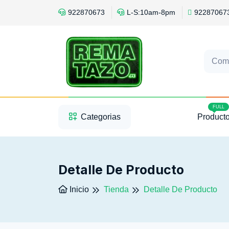
922870673
L-S:10am-8pm
92287067
Com
1
2
3
FULL
Categorias
Product
Detalle De Producto
Inicio
Tienda
Detalle De Producto