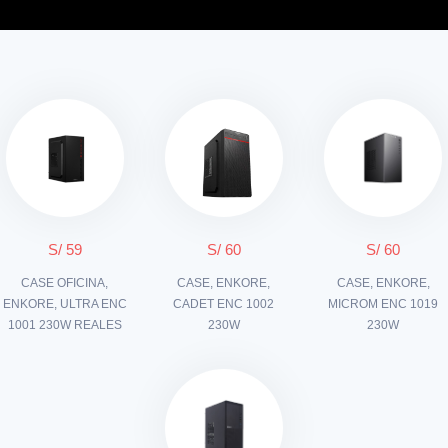
S/ 59
S/ 60
S/ 60
CASE OFICINA,
CASE, ENKORE,
CASE, ENKORE,
ENKORE, ULTRA ENC
CADET ENC 1002
MICROM ENC 1019
1001 230W REALES
230W
230W