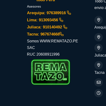
Todo C
Asesores
envio a
Arequipa: 976389916
Lima: 913093456
Juliaca: 910140492
Arequi
Tacna: 967674668
Somos WWW.REMATAZO.PE
SAC
RUC 20608911996
Juliac
Tacna