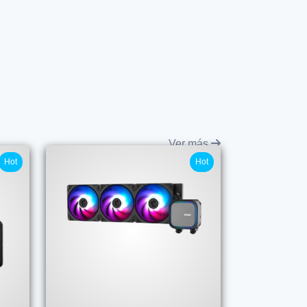
Ver más
Hot
Hot