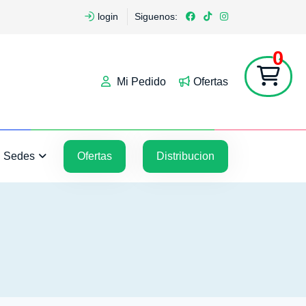
login
Siguenos:
0
Mi Pedido
Ofertas
5
5
Sedes
Ofertas
Distribucion