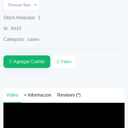
Choose Size
Stock Arequipa:
1
Id:
8410
Categoria:
cases
Agregar Carrito
Video
Video
+ Informacion
Reviews (*)