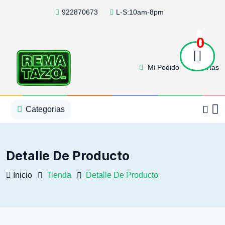
922870673
L-S:10am-8pm
0
Mi Pedido
Ofertas
1
2
3
4
5
5
Categorias
Detalle De Producto
Inicio
Tienda
Detalle De Producto