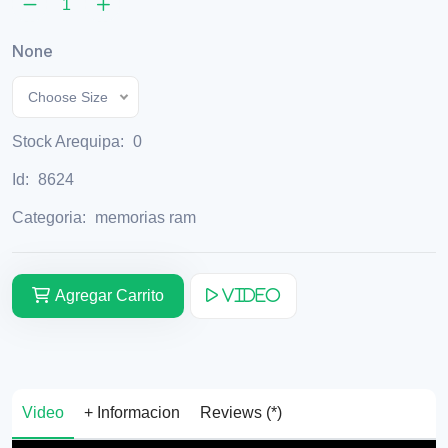
None
Choose Size
Stock Arequipa:
0
Id:
8624
Categoria:
memorias ram
Agregar Carrito
Video
Video
+ Informacion
Reviews (*)