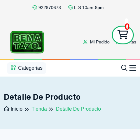
922870673
L-S:10am-8pm
0
Mi Pedido
Ofertas
1
2
3
4
5
5
Categorias
Detalle De Producto
Inicio
Tienda
Detalle De Producto