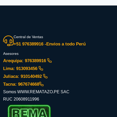
Central de Ventas
+51 976389916 -Envios a todo Perú
Asesores
Arequipa: 976389916
Lima: 913093456
Juliaca: 910140492
Tacna: 967674668
Somos WWW.REMATAZO.PE SAC
RUC 20608911996