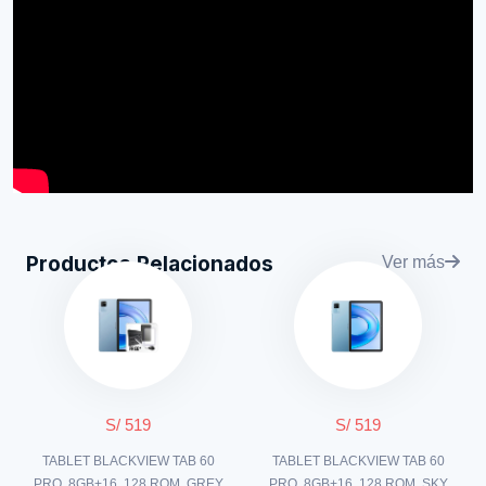
Productos Relacionados
Ver más
S/ 519
S/ 519
TABLET BLACKVIEW TAB 60
TABLET BLACKVIEW TAB 60
PRO, 8GB+16, 128 ROM, GREY
PRO, 8GB+16, 128 ROM, SKY