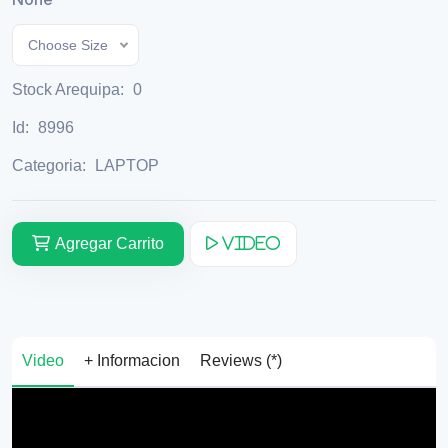
Choose Size
Stock Arequipa:
0
Id:
8996
Categoria:
LAPTOP
Agregar Carrito
Video
Video
+ Informacion
Reviews (*)