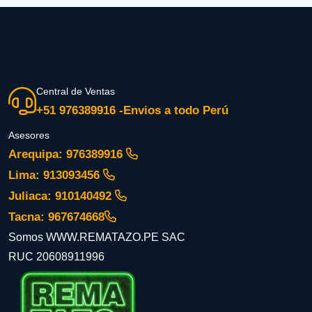
Central de Ventas
+51 976389916 -Envios a todo Perú
Asesores
Arequipa: 976389916
Lima: 913093456
Juliaca: 910140492
Tacna: 967674668
Somos WWW.REMATAZO.PE SAC
RUC 20608911996