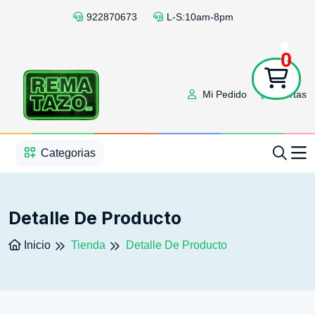
922870673
L-S:10am-8pm
0
Mi Pedido
Ofertas
1
2
3
4
5
5
Categorias
Detalle De Producto
Inicio
Tienda
Detalle De Producto