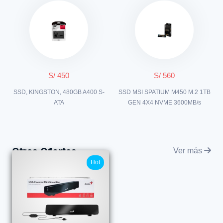
S/ 450
S/ 560
SSD, KINGSTON, 480GB A400 S-
SSD MSI SPATIUM M450 M.2 1TB
ATA
GEN 4X4 NVME 3600MB/s
Otras Ofertas
Ver más
Hot