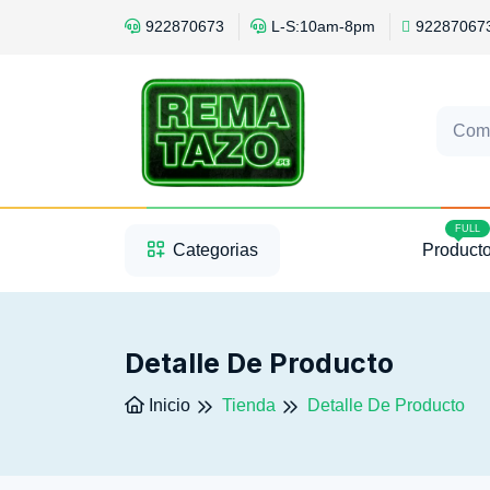
922870673
L-S:10am-8pm
92287067
Com
1
2
3
FULL
Categorias
Product
Detalle De Producto
Inicio
Tienda
Detalle De Producto