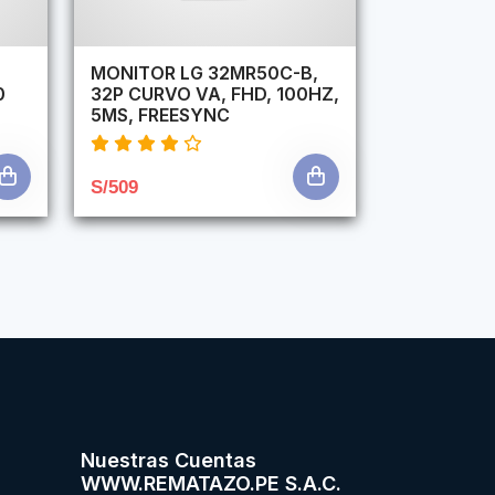
,
MONITOR LG 32MR50C-B,
0
32P CURVO VA, FHD, 100HZ,
5MS, FREESYNC
S/509
Nuestras Cuentas
WWW.REMATAZO.PE S.A.C.