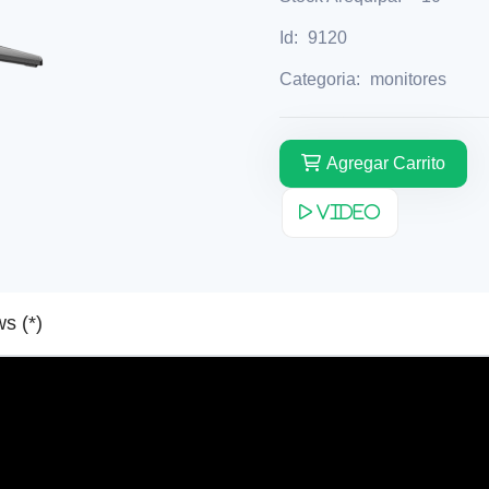
Id:
9120
Categoria:
monitores
Agregar Carrito
Video
Reviews (*)