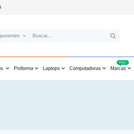
3
ponentes
4
FULL
os
Proforma
Laptops
Computadoras
Marcas