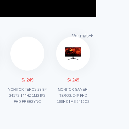
Ver más
S/ 249
S/ 249
MONITOR TEROS 23.8P
MONITOR GAMER,
L
2417S 144HZ 1MS IPS
TEROS, 24P FHD
FHD FREESYNC
100HZ 1MS 2416CS