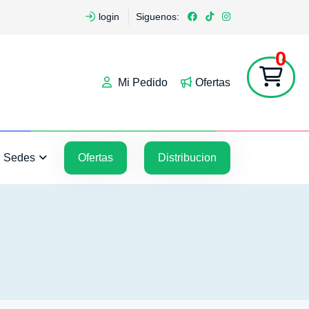
login
Siguenos:
0
Mi Pedido
Ofertas
5
5
Sedes
Ofertas
Distribucion