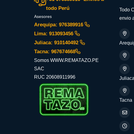
todo Perú
Todo C
Asesores
envio a
Arequipa: 976389916
Lima: 913093456
Juliaca: 910140492
Arequi
Tacna: 967674668
Somos WWW.REMATAZO.PE
SAC
RUC 20608911996
Juliac
Tacna