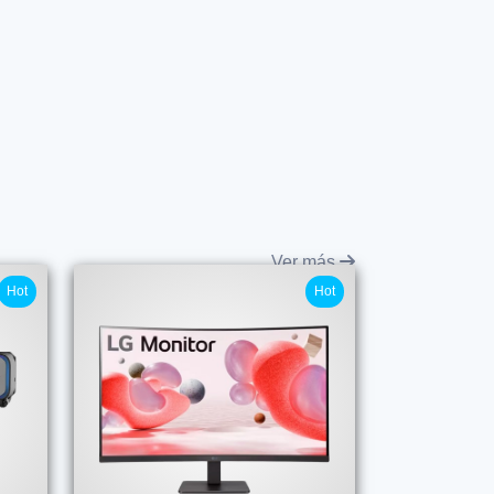
Ver más
Hot
Hot