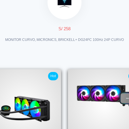
S/ 258
MONITOR CURVO, MICRONICS, BRICKELL+ DG24FC 100Hz 24P CURVO
Hot