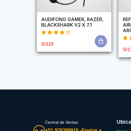
AUDIFONO GAMER, RAZER,
REF
BLACKSHARK V2 X 7.1
AI
AR
S/119
S/1
Ubic
Central de Ventas
+51 976389916 -Envios a