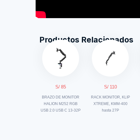
Productos Relacionados
S/ 85
S/ 110
BRAZO DE MONITOR
RACK MONITOR, KLIP
HALION M252 RGB
XTREME, KMM-400
USB 2.0 USB C 13-32P
hasta 27P