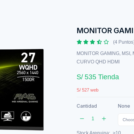
MONITOR GAMI
(4 Puntos
MONITOR GAMING, MSI, 
CURVO QHD HDMI
S/ 535 Tienda
S/ 527 web
Cantidad
None
Choos
Stock Arequipa:
>10