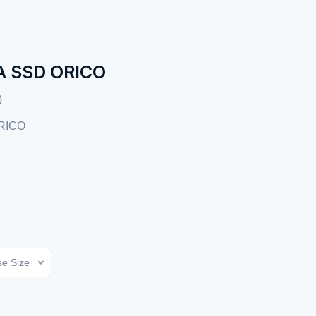
A SSD ORICO
)
RICO
e Size