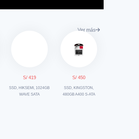
Ver más
S/ 419
S/ 450
SSD, HIKSEMI, 1024GB
SSD, KINGSTON,
WAVE SATA
480GB A400 S-ATA