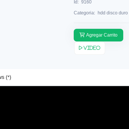
Id:
9160
Categoria:
hdd disco duro
Agregar Carrito
Video
Reviews (*)