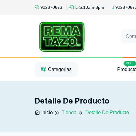
922870673
L-S:10am-8pm
92287067
Com
1
2
3
FULL
Categorias
Product
Detalle De Producto
Inicio
Tienda
Detalle De Producto