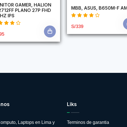
NITOR GAMER, HALION
MBB, ASUS, B650M-F A
2712FF PLANO 27P FHD
HZ IPS
S/339
95
anos
Liks
omputo, Laptops en Lima y
Terminos de garantia