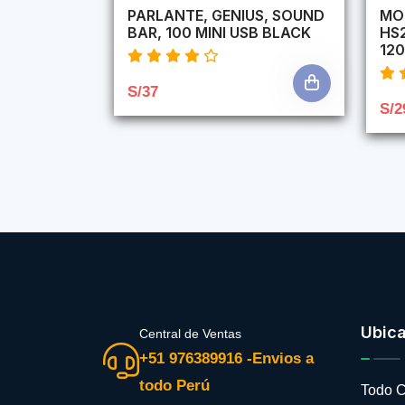
PARLANTE, GENIUS, SOUND
MO
BAR, 100 MINI USB BLACK
HS
120
S/37
S/2
Ubic
Central de Ventas
+51 976389916 -Envios a
todo Perú
Todo C