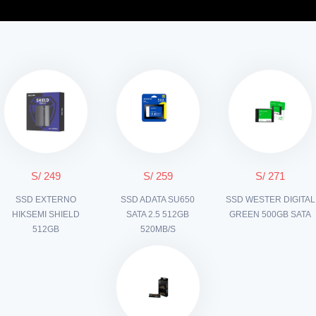
S/ 249
S/ 259
S/ 271
SSD EXTERNO
SSD ADATA SU650
SSD WESTER DIGITAL
HIKSEMI SHIELD
SATA 2.5 512GB
GREEN 500GB SATA
512GB
520MB/S