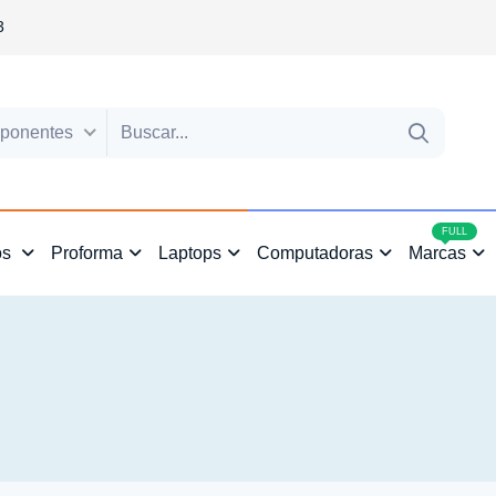
3
ponentes
4
FULL
os
Proforma
Laptops
Computadoras
Marcas