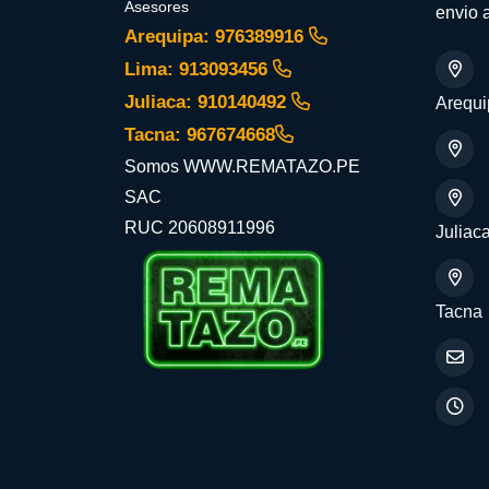
Asesores
envio a
Arequipa: 976389916
Lima: 913093456
Juliaca: 910140492
Arequi
Tacna: 967674668
Somos WWW.REMATAZO.PE
SAC
RUC 20608911996
Juliac
Tacna