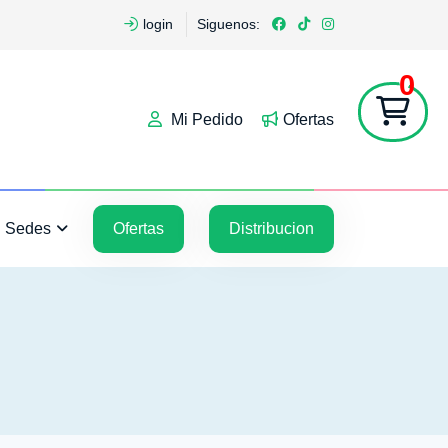
login
Siguenos:
0
Mi Pedido
Ofertas
5
5
Sedes
Ofertas
Distribucion