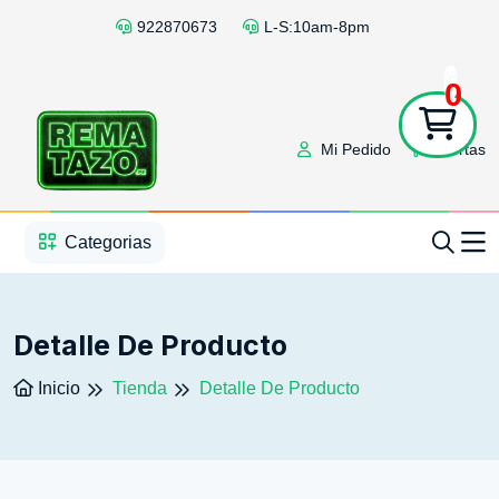
922870673
L-S:10am-8pm
0
Mi Pedido
Ofertas
1
2
3
4
5
5
Categorias
Detalle De Producto
Inicio
Tienda
Detalle De Producto