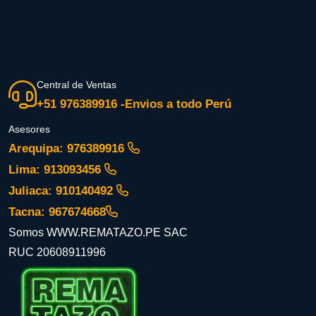
Central de Ventas
+51 976389916 -Envios a todo Perú
Asesores
Arequipa: 976389916
Lima: 913093456
Juliaca: 910140492
Tacna: 967674668
Somos WWW.REMATAZO.PE SAC
RUC 20608911996