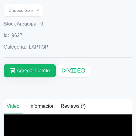
Choose Size
Stock Arequipa:
0
Id:
9627
Categoria:
LAPTOP
Agregar Carrito
Video
Video
+ Informacion
Reviews (*)