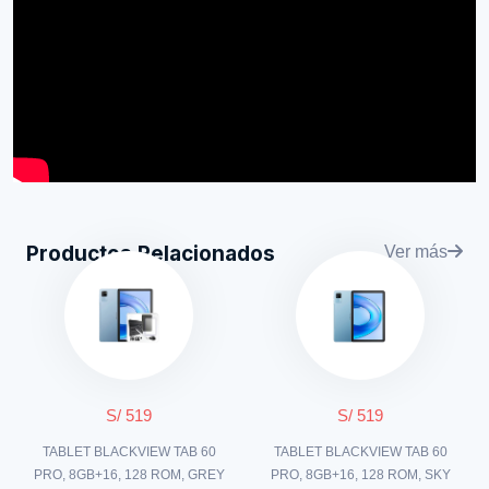
Productos Relacionados
Ver más
S/ 519
S/ 519
TABLET BLACKVIEW TAB 60
TABLET BLACKVIEW TAB 60
PRO, 8GB+16, 128 ROM, GREY
PRO, 8GB+16, 128 ROM, SKY