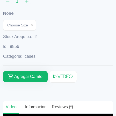
None
Choose Size
Stock Arequipa:
2
Id:
9856
Categoria:
cases
Agregar Carrito
Video
Video
+ Informacion
Reviews (*)