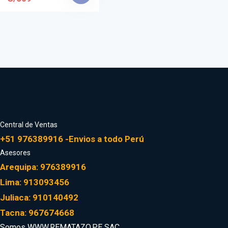
Central de Ventas
+51 976389916 -Envios a todo Perú
Asesores
Arequipa: 976389916
Lima: 913093456
Juliaca: 910140492
Tacna: 967674668
Somos WWW.REMATAZO.PE SAC