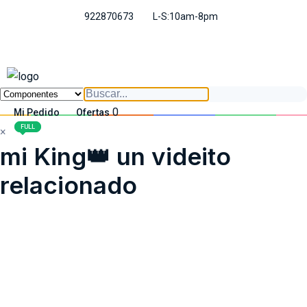
922870673
L-S:10am-8pm
0
Mi Pedido
Ofertas
1
2
3
4
5
5
FULL
FULL
×
mi King👑 un videito
relacionado