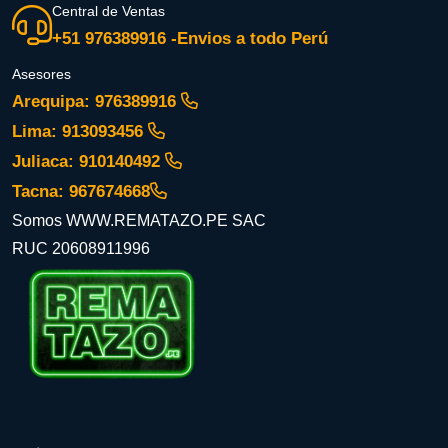
Central de Ventas
+51 976389916 -Envios a todo Perú
Asesores
Arequipa: 976389916
Lima: 913093456
Juliaca: 910140492
Tacna: 967674668
Somos WWW.REMATAZO.PE SAC
RUC 20608911996