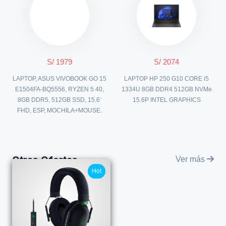
S/ 1979
S/ 2074
LAPTOP, ASUS VIVOBOOK GO 15
LAPTOP HP 250 G10 CORE i5
E1504FA-BQ5556, RYZEN 5 40,
1334U 8GB DDR4 512GB NVMe
8GB DDR5, 512GB SSD, 15.6¨
15.6P INTEL GRAPHICS
FHD, ESP, MOCHILA+MOUSE.
Otras Ofertas
Ver más
Hot