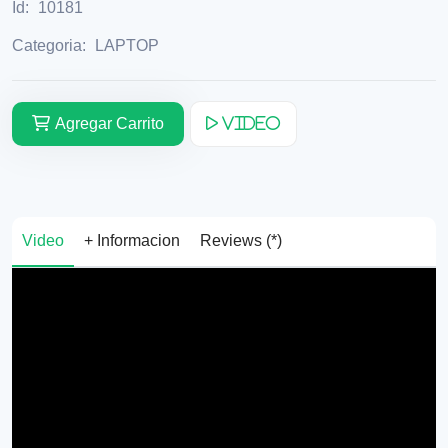
Id:
10181
Categoria:
LAPTOP
Agregar Carrito
Video
Video
+ Informacion
Reviews (*)