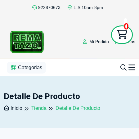
922870673
L-S:10am-8pm
0
Mi Pedido
Ofertas
1
2
3
4
5
5
Categorias
Detalle De Producto
Inicio
Tienda
Detalle De Producto