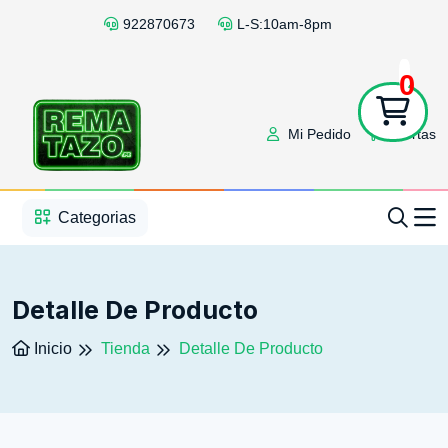
922870673
L-S:10am-8pm
0
Mi Pedido
Ofertas
1
2
3
4
5
5
Categorias
Detalle De Producto
Inicio
Tienda
Detalle De Producto