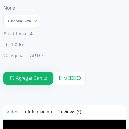
None
Choose Size
Stock Lima:
4
Id:
10267
Categoria:
LAPTOP
Agregar Carrito
Video
Video
+ Informacion
Reviews (*)