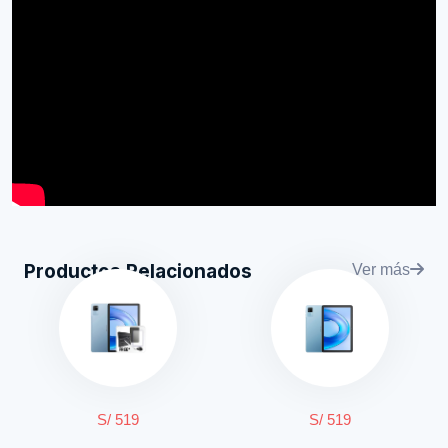
Productos Relacionados
Ver más
S/ 519
S/ 519