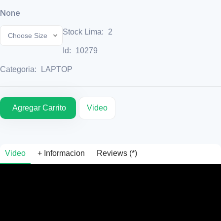
None
Stock Lima:
2
Choose Size
Id:
10279
Categoria:
LAPTOP
Agregar Carrito
Video
Video
+ Informacion
Reviews (*)