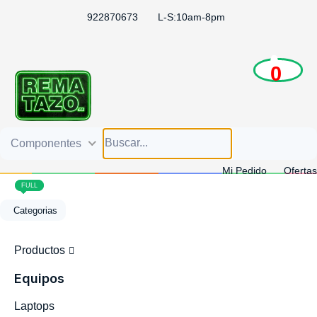
922870673
L-S:10am-8pm
0
Componentes
Mi Pedido
Ofertas
1
2
3
4
5
5
FULL
FULL
Categorias
Productos
Equipos
Laptops