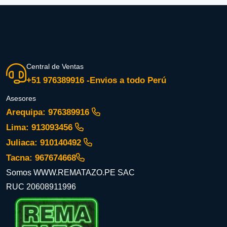
Central de Ventas
+51 976389916 -Envios a todo Perú
Asesores
Arequipa: 976389916
Lima: 913093456
Juliaca: 910140492
Tacna: 967674668
Somos WWW.REMATAZO.PE SAC
RUC 20608911996