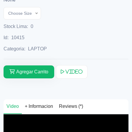
Choose Size
Stock Lima:
0
Id:
10415
Categoria:
LAPTOP
Agregar Carrito
Video
Video
+ Informacion
Reviews (*)