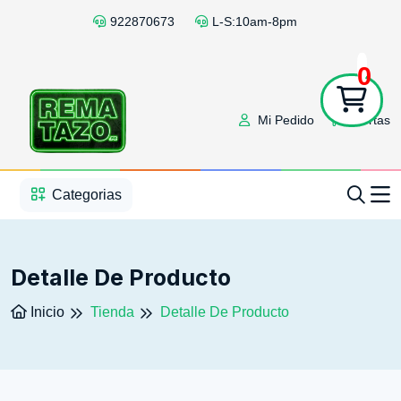
922870673
L-S:10am-8pm
0
Mi Pedido
Ofertas
1
2
3
4
5
5
Categorias
Detalle De Producto
Inicio
Tienda
Detalle De Producto