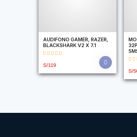
AUDIFONO GAMER, RAZER,
MO
BLACKSHARK V2 X 7.1
32P
5M
S/119
S/5