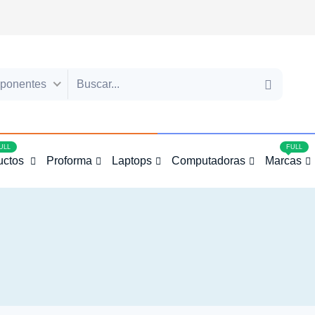
ponentes
4
ULL
FULL
uctos
Proforma
Laptops
Computadoras
Marcas