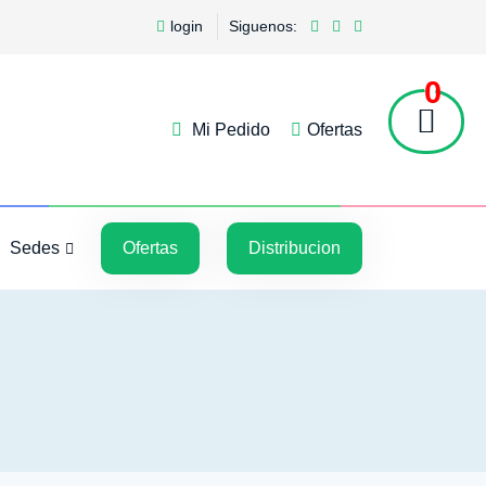
login
Siguenos:
0
Mi Pedido
Ofertas
5
5
Sedes
Ofertas
Distribucion