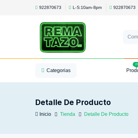
922870673
L-S:10am-8pm
922870673
Com
1
2
3
F
Categorias
Prod
Detalle De Producto
Inicio
Tienda
Detalle De Producto