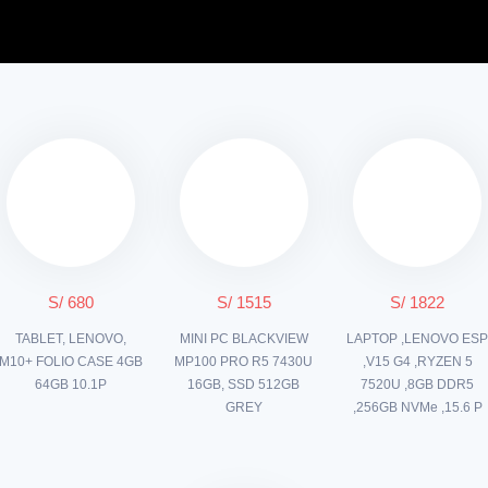
S/ 680
S/ 1515
S/ 1822
TABLET, LENOVO,
MINI PC BLACKVIEW
LAPTOP ,LENOVO ES
M10+ FOLIO CASE 4GB
MP100 PRO R5 7430U
,V15 G4 ,RYZEN 5
64GB 10.1P
16GB, SSD 512GB
7520U ,8GB DDR5
GREY
,256GB NVMe ,15.6 P