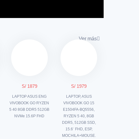
Ver más
S/ 1879
S/ 1979
P
LAPTOP ASUS ENG
LAPTOP, ASUS
VIVOBOOK GO RYZEN
VIVOBOOK GO 15
5 40 8GB DDR5 512GB
E1504FA-BQ5556,
NVMe 15.6P FHD
RYZEN 5 40, 8GB
DDR5, 512GB SSD,
15.6¨ FHD, ESP,
MOCHILA+MOUSE.