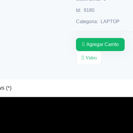
Id:
9180
Categoria:
LAPTOP
Agregar Carrito
Video
Reviews (*)