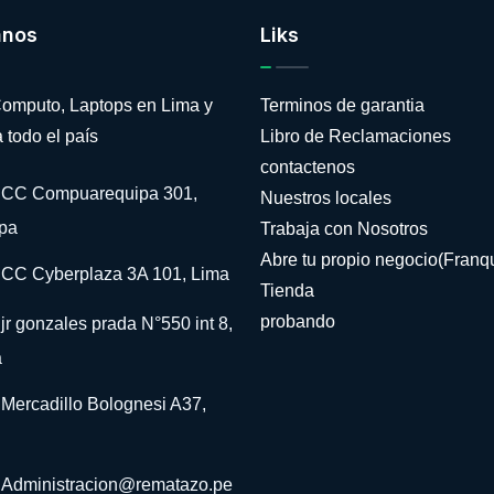
anos
Liks
omputo, Laptops en Lima y
Terminos de garantia
 todo el país
Libro de Reclamaciones
contactenos
CC Compuarequipa 301,
Nuestros locales
pa
Trabaja con Nosotros
Abre tu propio negocio(Franqu
CC Cyberplaza 3A 101, Lima
Tienda
probando
jr gonzales prada N°550 int 8,
a
Mercadillo Bolognesi A37,
Administracion@rematazo.pe