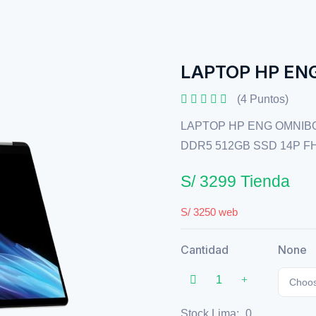
LAPTOP HP EN
(4 Puntos)
LAPTOP HP ENG OMNIBOO
DDR5 512GB SSD 14P F
S/ 3299 Tienda
S/ 3250 web
Cantidad
None
Choos
Stock Lima:
0