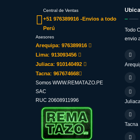
Ubic
Central de Ventas
+51 976389916 -Envios a todo
Perú
Todo C
Asesores
envio a
Arequipa: 976389916
Lima: 913093456
Juliaca: 910140492
Arequi
Tacna: 967674668
Somos WWW.REMATAZO.PE
SAC
RUC 20608911996
Juliac
Tacna