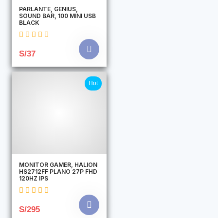
PARLANTE, GENIUS,
SOUND BAR, 100 MINI USB
BLACK
S/37
Hot
MONITOR GAMER, HALION
HS2712FF PLANO 27P FHD
120HZ IPS
S/295