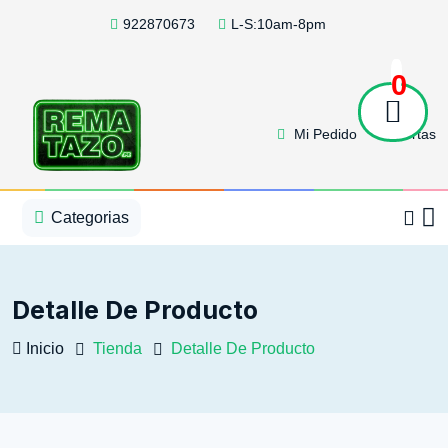
922870673
L-S:10am-8pm
0
Mi Pedido
Ofertas
1
2
3
4
5
5
Categorias
Detalle De Producto
Inicio
Tienda
Detalle De Producto