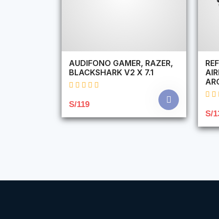
AUDIFONO GAMER, RAZER,
REF
BLACKSHARK V2 X 7.1
AI
AR
S/119
S/1