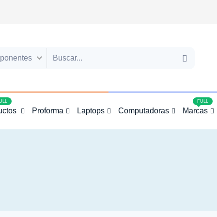
ponentes
4
ULL
FULL
uctos
Proforma
Laptops
Computadoras
Marcas