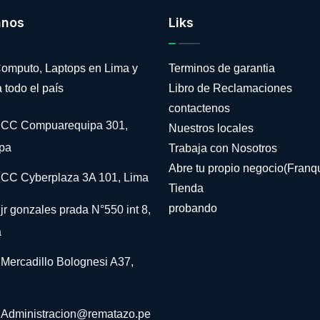
anos
Liks
omputo, Laptops en Lima y
Terminos de garantia
 todo el país
Libro de Reclamaciones
contactenos
CC Compuarequipa 301,
Nuestros locales
pa
Trabaja con Nosotros
Abre tu propio negocio(Franqu
CC Cyberplaza 3A 101, Lima
Tienda
probando
jr gonzales prada N°550 int 8,
a
Mercadillo Bolognesi A37,
Administracion@rematazo.pe