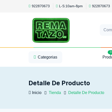
922870673
L-S:10am-8pm
922870673
Com
1
2
3
F
Categorias
Prod
Detalle De Producto
Inicio
Tienda
Detalle De Producto