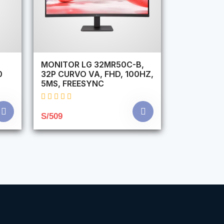
,
MONITOR LG 32MR50C-B,
0
32P CURVO VA, FHD, 100HZ,
5MS, FREESYNC
S/509