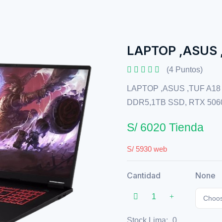
LAPTOP ,ASUS 
(4 Puntos)
LAPTOP ,ASUS ,TUF A18
DDR5,1TB SSD, RTX 506
S/ 6020 Tienda
S/ 5930 web
Cantidad
None
Choos
Stock Lima:
0