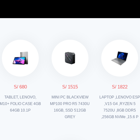
S/ 680
S/ 1515
S/ 1822
TABLET, LENOVO,
MINI PC BLACKVIEW
LAPTOP ,LENOVO ES
M10+ FOLIO CASE 4GB
MP100 PRO R5 7430U
,V15 G4 ,RYZEN 5
64GB 10.1P
16GB, SSD 512GB
7520U ,8GB DDR5
GREY
,256GB NVMe ,15.6 P