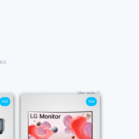
ICS
Ver más
Hot
Hot