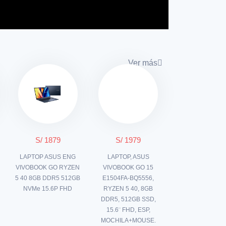
Ver más
S/ 1879
S/ 1979
P
LAPTOP ASUS ENG
LAPTOP, ASUS
VIVOBOOK GO RYZEN
VIVOBOOK GO 15
5 40 8GB DDR5 512GB
E1504FA-BQ5556,
NVMe 15.6P FHD
RYZEN 5 40, 8GB
DDR5, 512GB SSD,
15.6¨ FHD, ESP,
MOCHILA+MOUSE.