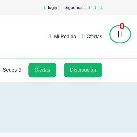
login
Siguenos:
0
Mi Pedido
Ofertas
5
5
Sedes
Ofertas
Distribucion