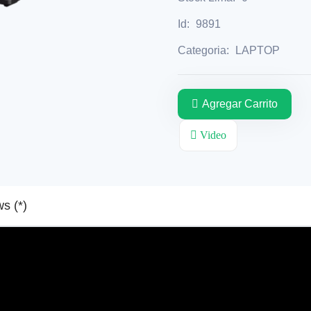
Id:
9891
Categoria:
LAPTOP
Agregar Carrito
Video
Reviews (*)