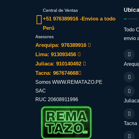
Ubic
Central de Ventas
+51 976389916 -Envios a todo
Perú
Todo C
Asesores
envio a
Arequipa: 976389916
Lima: 913093456
Juliaca: 910140492
Arequi
Tacna: 967674668
Somos WWW.REMATAZO.PE
SAC
RUC 20608911996
Juliac
Tacna