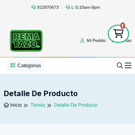
922870673
L-S:10am-8pm
0
Mi Pedido
Ofertas
1
2
3
4
5
5
Categorias
Detalle De Producto
Inicio
Tienda
Detalle De Producto