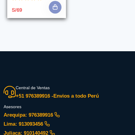
S/69
Central de Ventas
+51 976389916 -Envios a todo Perú
Asesores
Arequipa: 976389916
Lima: 913093456
Juliaca: 910140492