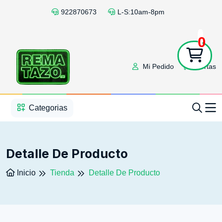
922870673
L-S:10am-8pm
0
Mi Pedido
Ofertas
1
2
3
4
5
5
Categorias
Detalle De Producto
Inicio
Tienda
Detalle De Producto