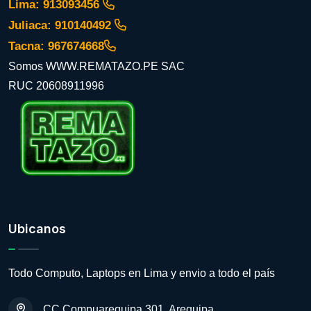
Lima: 913093456
Juliaca: 910140492
Tacna: 967674668
Somos WWW.REMATAZO.PE SAC
RUC 20608911996
Ubicanos
Todo Computo, Laptops en Lima y envio a todo el país
CC Compuarequipa 301, Arequipa