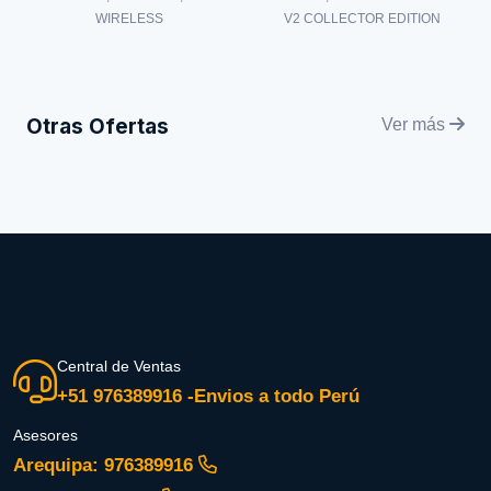
WIRELESS
V2 COLLECTOR EDITION
Otras Ofertas
Ver más
Central de Ventas
+51 976389916 -Envios a todo Perú
Asesores
Arequipa: 976389916