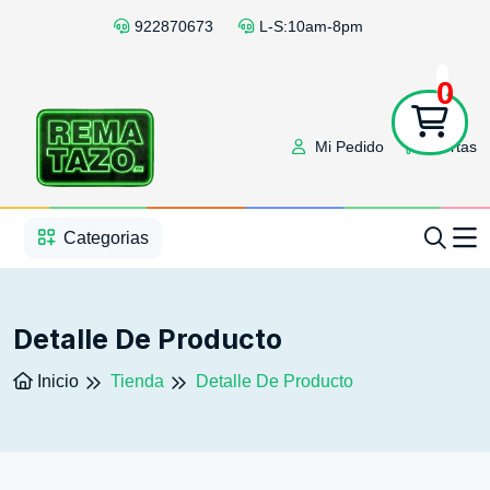
922870673
L-S:10am-8pm
0
Mi Pedido
Ofertas
1
2
3
4
5
5
Categorias
Detalle De Producto
Inicio
Tienda
Detalle De Producto