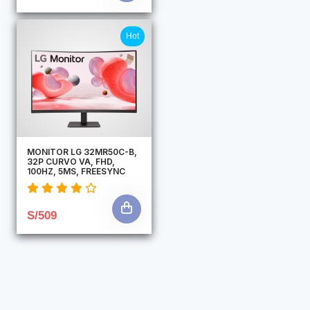
Hot
MONITOR LG 32MR50C-B,
32P CURVO VA, FHD,
100HZ, 5MS, FREESYNC
S/509