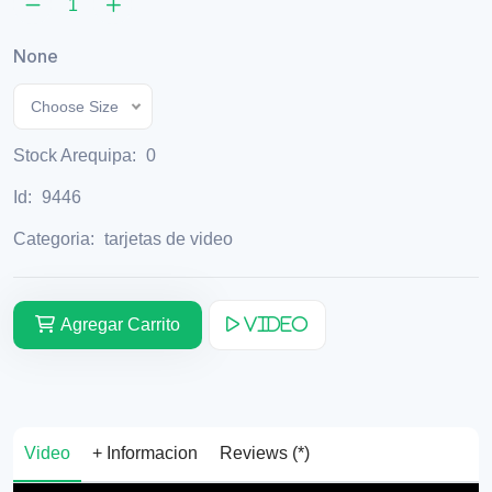
None
Choose Size
Stock Arequipa:
0
Id:
9446
Categoria:
tarjetas de video
Agregar Carrito
Video
Video
+ Informacion
Reviews (*)