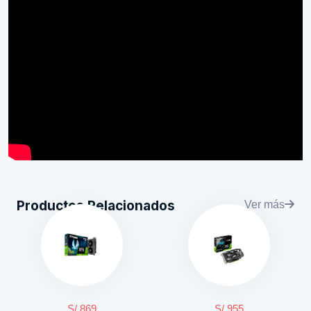
Productos Relacionados
Ver más
S/ 869
S/ 955