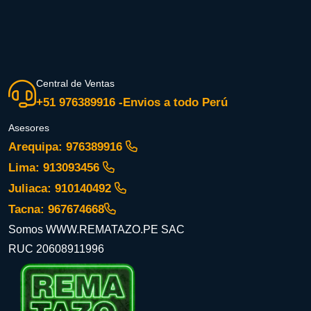
Central de Ventas
+51 976389916 -Envios a todo Perú
Asesores
Arequipa: 976389916
Lima: 913093456
Juliaca: 910140492
Tacna: 967674668
Somos WWW.REMATAZO.PE SAC
RUC 20608911996